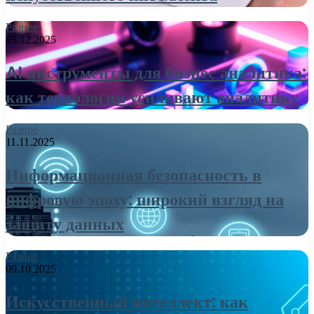
Разное
25.12.2025
AI инструменты для бизнес аналитика:
как технологии усиливают аналитику
Разное
11.11.2025
Информационная безопасность в
цифровую эпоху: широкий взгляд на
защиту данных
Разное
09.10.2025
Искусственный интеллект: как