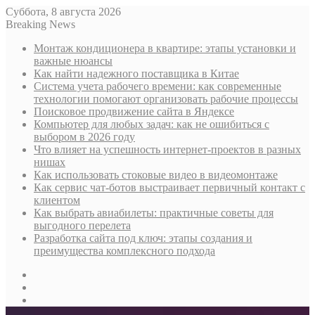
Суббота, 8 августа 2026
Breaking News
Монтаж кондиционера в квартире: этапы установки и
важные нюансы
Как найти надежного поставщика в Китае
Система учета рабочего времени: как современные
технологии помогают организовать рабочие процессы
Поисковое продвижение сайта в Яндексе
Компьютер для любых задач: как не ошибиться с
выбором в 2026 году
Что влияет на успешность интернет-проектов в разных
нишах
Как использовать стоковые видео в видеомонтаже
Как сервис чат-ботов выстраивает первичный контакт с
клиентом
Как выбрать авиабилеты: практичные советы для
выгодного перелета
Разработка сайта под ключ: этапы создания и
преимущества комплексного подхода
Sidebar
Случайная
статья
Log
In