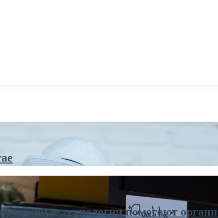
тае
современные технологии помогают органи