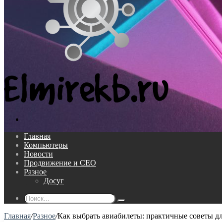
Поиск...
Главная
Компьютеры
Новости
Продвижение и СЕО
Разное
Досуг
Поиск...
Главная
/
Разное
/
Как выбрать авиабилеты: практичные советы д