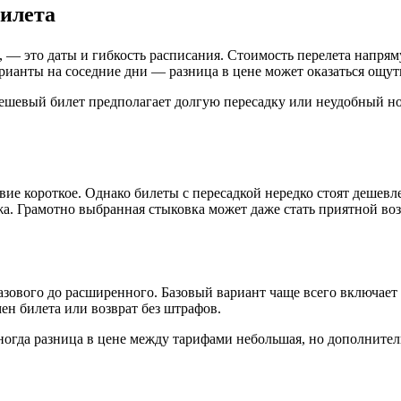
билета
 это даты и гибкость расписания. Стоимость перелета напрямую
арианты на соседние дни — разница в цене может оказаться ощу
ешевый билет предполагает долгую пересадку или неудобный ноч
ие короткое. Однако билеты с пересадкой нередко стоят дешевле
а. Грамотно выбранная стыковка может даже стать приятной во
ового до расширенного. Базовый вариант чаще всего включает т
ен билета или возврат без штрафов.
ногда разница в цене между тарифами небольшая, но дополните