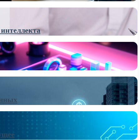
 интеллекта
анных
ущее