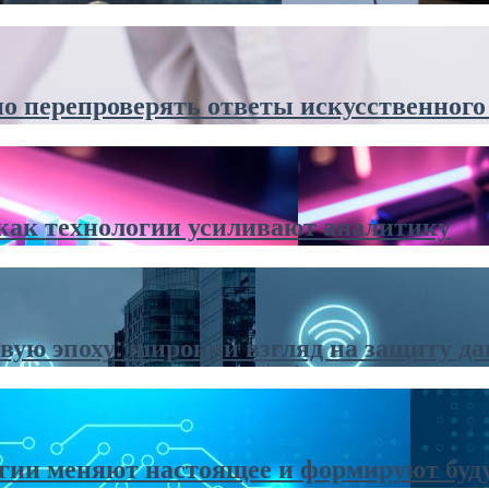
о перепроверять ответы искусственного
 как технологии усиливают аналитику
вую эпоху: широкий взгляд на защиту д
огии меняют настоящее и формируют буд