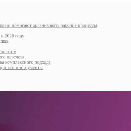
логии помогают организовать рабочие процессы
 в 2026 году
ишах
клиентом
го перелета
тва комплексного подхода
нципы и инструменты