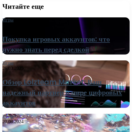
Читайте еще
Игры
27.03.2025
Покупка игровых аккаунтов: что
нужно знать перед сделкой
Игры
26.03.2025
Обзор Lolzteam Market: Ваш
надежный партнер в мире цифровых
аккаунтов
Игры
20.08.2024