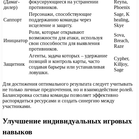
(Дамаг-
фокусирующиеся на устранении
Reyna,
дилер)
противников.
Phoenix
Персонажи, способствующие
Sage, K
Саппорт
поддержанию команды через
healing,
исцеление и защиту.
Skye
Роли, которые открывают
Sova,
возможности для атаки, используя
Инициатор
Breach,
свои способности для выявления
Raze
противников.
Агенты, задача которых – удержание
Cypher,
позиций и контроль карты, часто
Защитник
Killjoy,
создавая барьеры или устанавливая
Sage
ловушки.
Для достижения оптимального результата следует учитывать
не только личные предпочтения, но и взаимодействие ролей.
Балансировка состава команды позволяет эффективно
распорядиться ресурсами и создать синергию между
участниками.
Улучшение индивидуальных игровых
навыков