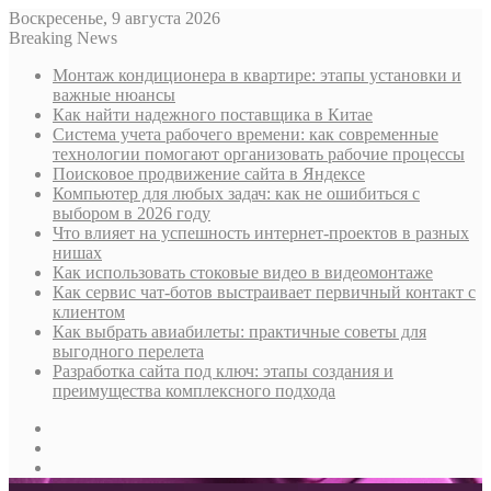
Воскресенье, 9 августа 2026
Breaking News
Монтаж кондиционера в квартире: этапы установки и
важные нюансы
Как найти надежного поставщика в Китае
Система учета рабочего времени: как современные
технологии помогают организовать рабочие процессы
Поисковое продвижение сайта в Яндексе
Компьютер для любых задач: как не ошибиться с
выбором в 2026 году
Что влияет на успешность интернет-проектов в разных
нишах
Как использовать стоковые видео в видеомонтаже
Как сервис чат-ботов выстраивает первичный контакт с
клиентом
Как выбрать авиабилеты: практичные советы для
выгодного перелета
Разработка сайта под ключ: этапы создания и
преимущества комплексного подхода
Sidebar
Случайная
статья
Log
In