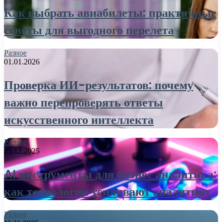
Как выбрать авиабилеты: практичные
советы для выгодного перелета
Разное
01.01.2026
Проверка ИИ-результатов: почему
важно перепроверять ответы
искусственного интеллекта
Разное
25.12.2025
AI инструменты для бизнес аналитика:
как технологии усиливают аналитику
Разное