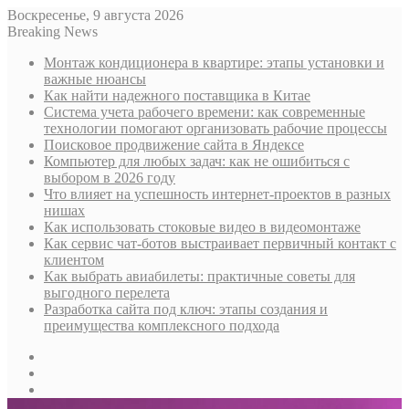
Воскресенье, 9 августа 2026
Breaking News
Монтаж кондиционера в квартире: этапы установки и
важные нюансы
Как найти надежного поставщика в Китае
Система учета рабочего времени: как современные
технологии помогают организовать рабочие процессы
Поисковое продвижение сайта в Яндексе
Компьютер для любых задач: как не ошибиться с
выбором в 2026 году
Что влияет на успешность интернет-проектов в разных
нишах
Как использовать стоковые видео в видеомонтаже
Как сервис чат-ботов выстраивает первичный контакт с
клиентом
Как выбрать авиабилеты: практичные советы для
выгодного перелета
Разработка сайта под ключ: этапы создания и
преимущества комплексного подхода
Sidebar
Случайная
статья
Log
In