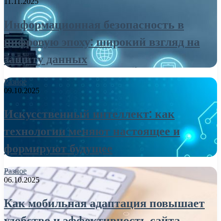
11.11.2025
Информационная безопасность в
цифровую эпоху: широкий взгляд на
защиту данных
Разное
09.10.2025
Искусственный интеллект: как
технологии меняют настоящее и
формируют будущее
Разное
06.10.2025
Как мобильная адаптация повышает
удобство и эффективность сайта