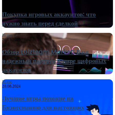
27.03.2025
Покупка игровых аккаунтов: что
нужно знать перед сделкой
Игры
26.03.2025
Обзор Lolzteam Market: Ваш
надежный партнер в мире цифровых
аккаунтов
Игры
20.08.2024
Лучшие игры похожие на
Бизнесманию для настоящих