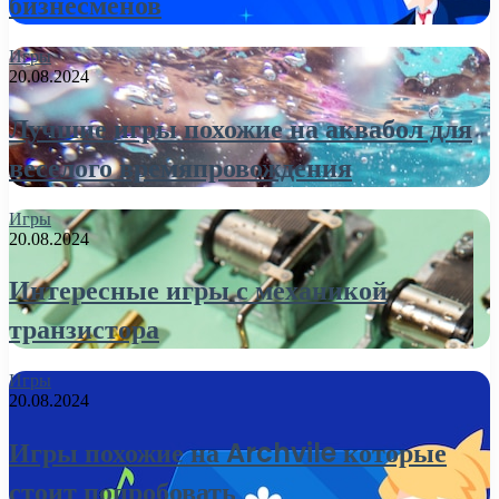
бизнесменов
Игры
20.08.2024
Лучшие игры похожие на аквабол для
веселого времяпровождения
Игры
20.08.2024
Интересные игры с механикой
транзистора
Игры
20.08.2024
Игры похожие на Archvile которые
стоит попробовать