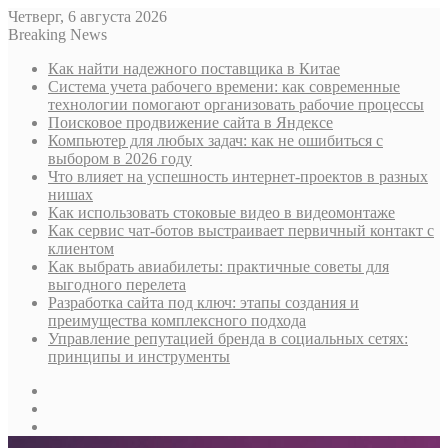
Четверг, 6 августа 2026
Breaking News
Как найти надежного поставщика в Китае
Система учета рабочего времени: как современные
технологии помогают организовать рабочие процессы
Поисковое продвижение сайта в Яндексе
Компьютер для любых задач: как не ошибиться с
выбором в 2026 году
Что влияет на успешность интернет-проектов в разных
нишах
Как использовать стоковые видео в видеомонтаже
Как сервис чат-ботов выстраивает первичный контакт с
клиентом
Как выбрать авиабилеты: практичные советы для
выгодного перелета
Разработка сайта под ключ: этапы создания и
преимущества комплексного подхода
Управление репутацией бренда в социальных сетях:
принципы и инструменты
Sidebar
Случайная
статья
Log
In