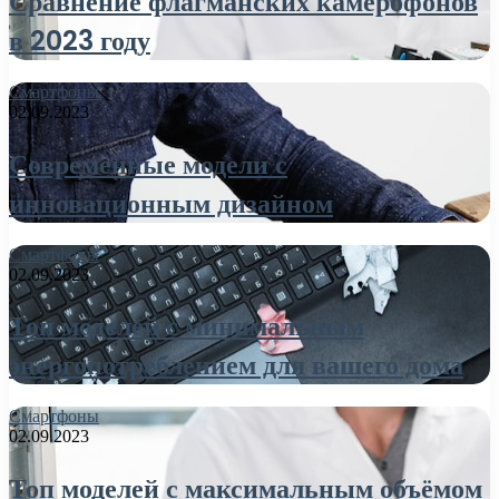
Сравнение флагманских камерофонов
в 2023 году
Смартфоны
02.09.2023
Современные модели с
инновационным дизайном
Смартфоны
02.09.2023
Топ моделей с минимальным
энергопотреблением для вашего дома
Смартфоны
02.09.2023
Топ моделей с максимальным объёмом