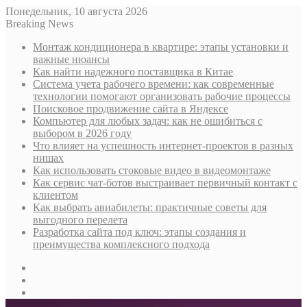
Понедельник, 10 августа 2026
Breaking News
Монтаж кондиционера в квартире: этапы установки и
важные нюансы
Как найти надежного поставщика в Китае
Система учета рабочего времени: как современные
технологии помогают организовать рабочие процессы
Поисковое продвижение сайта в Яндексе
Компьютер для любых задач: как не ошибиться с
выбором в 2026 году
Что влияет на успешность интернет-проектов в разных
нишах
Как использовать стоковые видео в видеомонтаже
Как сервис чат-ботов выстраивает первичный контакт с
клиентом
Как выбрать авиабилеты: практичные советы для
выгодного перелета
Разработка сайта под ключ: этапы создания и
преимущества комплексного подхода
Sidebar
Случайная
статья
Log
In