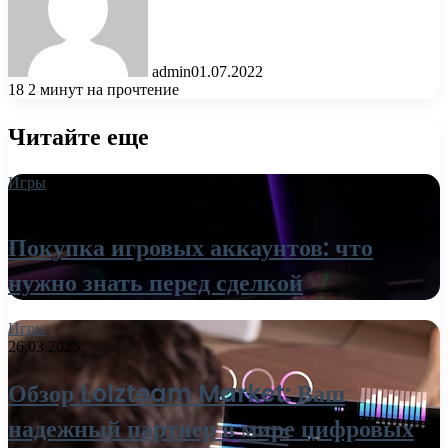
admin
01.07.2022
18
2 минут на прочтение
Читайте еще
Игры
27.03.2025
Покупка игровых аккаунтов: что
нужно знать перед сделкой
Игры
26.03.2025
Обзор Lolzteam Market: Ваш
надежный партнер в мире цифровых