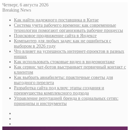
Четверг, 6 августа 2026
Breaking News
Как найти надежного поставщика в Китае
Система учета рабочего времени: как современные
технологии помогают организовать рабочие процессы
Поисковое продвижение сайта в Яндексе
Компьютер для любых задач: как не ошибиться с
выбором в 2026 году
Что влияет на успешность интернет-проектов в разных
нишах
Как использовать стоковые видео в видеомонтаже
Как сервис чат-ботов выстраивает первичный контакт с
клиентом
Как выбрать авиабилеты: практичные советы для
выгодного перелета
Разработка сайта под ключ: этапы создания и
преимущества комплексного подхода
Управление репутацией бренда в социальных сетях:
принципы и инструменты
Sidebar
Случайная
статья
Log
In