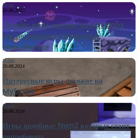
Игры
20.08.2024
Лучшие игры похожие на Aquanox
для погружения в подводные
приключения
Игры
20.08.2024
Интересные игры похожие на
Mybrute
Игры
20.08.2024
Игры подобные Nwn2 которые стоит
попробовать