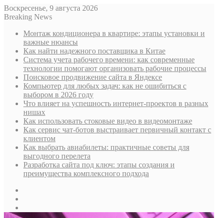
Воскресенье, 9 августа 2026
Breaking News
Монтаж кондиционера в квартире: этапы установки и
важные нюансы
Как найти надежного поставщика в Китае
Система учета рабочего времени: как современные
технологии помогают организовать рабочие процессы
Поисковое продвижение сайта в Яндексе
Компьютер для любых задач: как не ошибиться с
выбором в 2026 году
Что влияет на успешность интернет-проектов в разных
нишах
Как использовать стоковые видео в видеомонтаже
Как сервис чат-ботов выстраивает первичный контакт с
клиентом
Как выбрать авиабилеты: практичные советы для
выгодного перелета
Разработка сайта под ключ: этапы создания и
преимущества комплексного подхода
Sidebar
Случайная
статья
Log
In