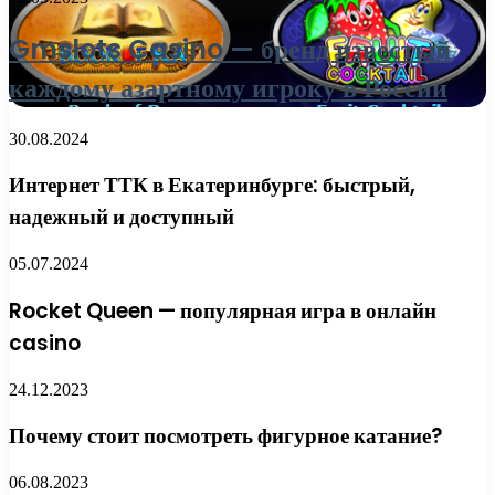
Gmslots Casino — бренд известый
каждому азартному игроку в России
30.08.2024
Интернет ТТК в Екатеринбурге: быстрый,
надежный и доступный
05.07.2024
Rocket Queen — популярная игра в онлайн
casino
24.12.2023
Почему стоит посмотреть фигурное катание?
06.08.2023