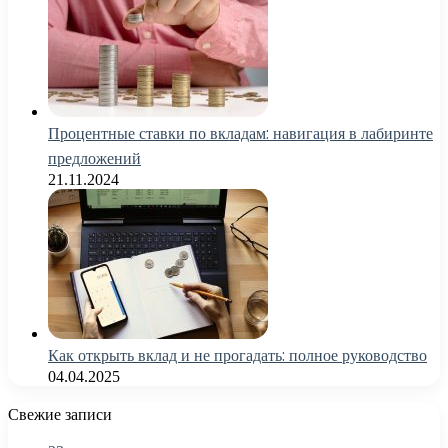
Процентные ставки по вкладам: навигация в лабиринте
предложений
21.11.2024
Как открыть вклад и не прогадать: полное руководство
04.04.2025
Свежие записи