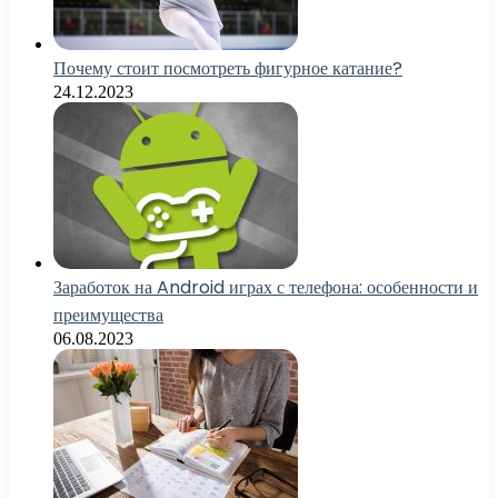
Почему стоит посмотреть фигурное катание?
24.12.2023
Заработок на Android играх с телефона: особенности и
преимущества
06.08.2023