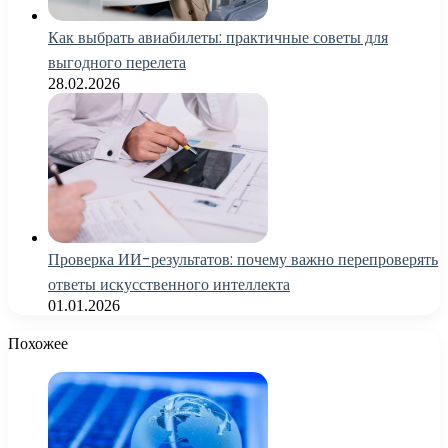
Как выбрать авиабилеты: практичные советы для
выгодного перелета
28.02.2026
Проверка ИИ-результатов: почему важно перепроверять
ответы искусственного интеллекта
01.01.2026
Похожее