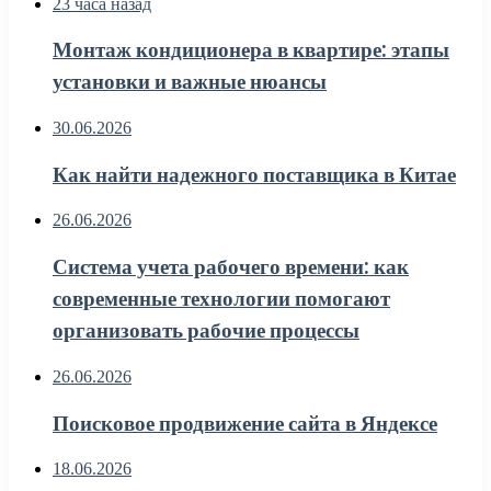
23 часа назад
Монтаж кондиционера в квартире: этапы
установки и важные нюансы
30.06.2026
Как найти надежного поставщика в Китае
26.06.2026
Система учета рабочего времени: как
современные технологии помогают
организовать рабочие процессы
26.06.2026
Поисковое продвижение сайта в Яндексе
18.06.2026