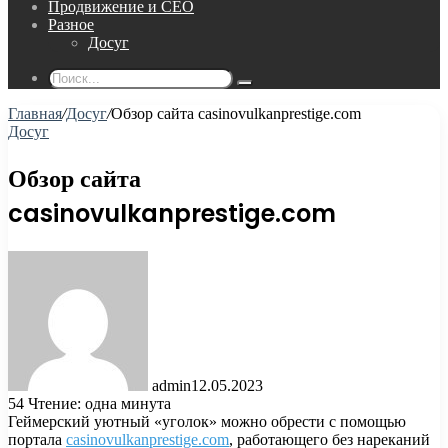
Продвижение и СЕО
Разное
Досуг
Поиск...
Главная
/
Досуг
/
Обзор сайта casinovulkanprestige.com
Досуг
Обзор сайта
casinovulkanprestige.com
admin
12.05.2023
54
Чтение: одна минута
Геймерский уютный «уголок» можно обрести с помощью
портала
casinovulkanprestige.com
, работающего без нареканий