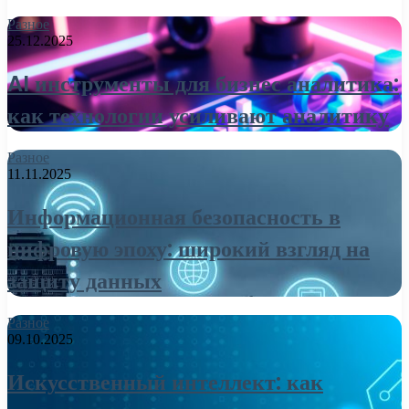
Разное
25.12.2025
AI инструменты для бизнес аналитика:
как технологии усиливают аналитику
Разное
11.11.2025
Информационная безопасность в
цифровую эпоху: широкий взгляд на
защиту данных
Разное
09.10.2025
Искусственный интеллект: как