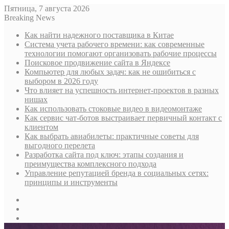
Пятница, 7 августа 2026
Breaking News
Как найти надежного поставщика в Китае
Система учета рабочего времени: как современные
технологии помогают организовать рабочие процессы
Поисковое продвижение сайта в Яндексе
Компьютер для любых задач: как не ошибиться с
выбором в 2026 году
Что влияет на успешность интернет-проектов в разных
нишах
Как использовать стоковые видео в видеомонтаже
Как сервис чат-ботов выстраивает первичный контакт с
клиентом
Как выбрать авиабилеты: практичные советы для
выгодного перелета
Разработка сайта под ключ: этапы создания и
преимущества комплексного подхода
Управление репутацией бренда в социальных сетях:
принципы и инструменты
Sidebar
Случайная
статья
Log
In