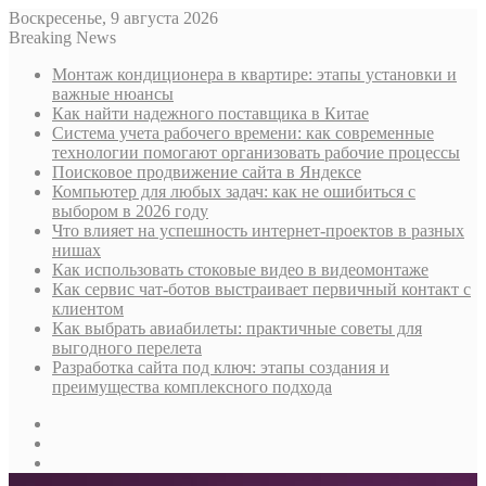
Воскресенье, 9 августа 2026
Breaking News
Монтаж кондиционера в квартире: этапы установки и
важные нюансы
Как найти надежного поставщика в Китае
Система учета рабочего времени: как современные
технологии помогают организовать рабочие процессы
Поисковое продвижение сайта в Яндексе
Компьютер для любых задач: как не ошибиться с
выбором в 2026 году
Что влияет на успешность интернет-проектов в разных
нишах
Как использовать стоковые видео в видеомонтаже
Как сервис чат-ботов выстраивает первичный контакт с
клиентом
Как выбрать авиабилеты: практичные советы для
выгодного перелета
Разработка сайта под ключ: этапы создания и
преимущества комплексного подхода
Sidebar
Случайная
статья
Log
In