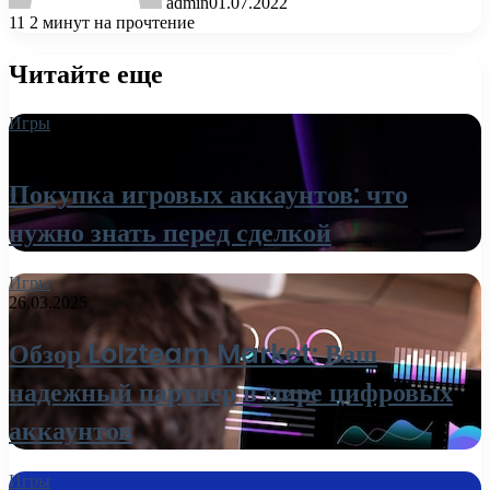
admin
01.07.2022
11
2 минут на прочтение
Читайте еще
Игры
27.03.2025
Покупка игровых аккаунтов: что
нужно знать перед сделкой
Игры
26.03.2025
Обзор Lolzteam Market: Ваш
надежный партнер в мире цифровых
аккаунтов
Игры