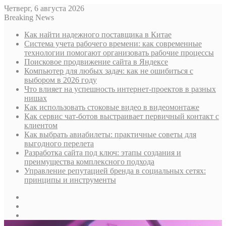
Четверг, 6 августа 2026
Breaking News
Как найти надежного поставщика в Китае
Система учета рабочего времени: как современные
технологии помогают организовать рабочие процессы
Поисковое продвижение сайта в Яндексе
Компьютер для любых задач: как не ошибиться с
выбором в 2026 году
Что влияет на успешность интернет-проектов в разных
нишах
Как использовать стоковые видео в видеомонтаже
Как сервис чат-ботов выстраивает первичный контакт с
клиентом
Как выбрать авиабилеты: практичные советы для
выгодного перелета
Разработка сайта под ключ: этапы создания и
преимущества комплексного подхода
Управление репутацией бренда в социальных сетях:
принципы и инструменты
Sidebar
Случайная
статья
Log
In