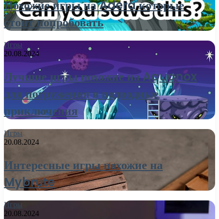
Похожие игры на Adera которые
стоит попробовать
Игры
20.08.2024
Лучшие игры похожие на Aquanox
для погружения в подводные
приключения
Игры
20.08.2024
Интересные игры похожие на
Mybrute
Игры
20.08.2024