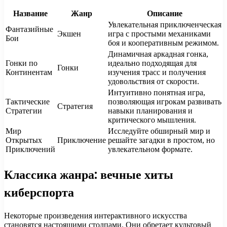
Название
Жанр
Описание
Увлекательная приключенческая
Фантазийные
Экшен
игра с простыми механиками
Бои
боя и кооперативным режимом.
Динамичная аркадная гонка,
Гонки по
идеально подходящая для
Гонки
Континентам
изучения трасс и получения
удовольствия от скорости.
Интуитивно понятная игра,
Тактические
позволяющая игрокам развивать
Стратегия
Стратегии
навыки планирования и
критического мышления.
Мир
Исследуйте обширный мир и
Открытых
Приключение
решайте загадки в простом, но
Приключений
увлекательном формате.
Классика жанра: вечные хиты
киберспорта
Некоторые произведения интерактивного искусства
становятся настоящими столпами. Они обретает культовый