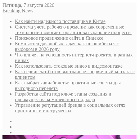
Пятница, 7 августа 2026
Breaking News
Как найти надежного поставщика в Китае
Система учета рабочего времени: как современные
технологии помогают организовать рабочие процессы
Поисковое продвижение сайта в Яндексе
Компьютер для любых задач: как не ошибиться с
выбором в 2026 году
Что влияет на успешность интернет-проектов в разных
нишах
Как использовать стоковые видео в видеомонтаже
Как сервис чат-ботов выстраивает первичный контакт с
клиентом
Как выбрать авиабилеты: практичные советы для
выгодного перелета
Разработка сайта под ключ: этапы создания и
преимущества комплексного подхода
Управление репутацией бренда в социальных сетях:
принципы и инструменты
Sidebar
Случайная
статья
Log
In