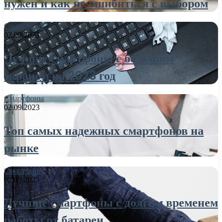
нужен и как не ошибиться с выбором
Смартфоны
02.09.2023
Лучшие смартфоны с большим
экраном на 2023 год
Смартфоны
02.09.2023
Топ самых надежных смартфонов на
рынке
Смартфоны
02.09.2023
Лучшие смартфоны с долгим временем
работы от батареи