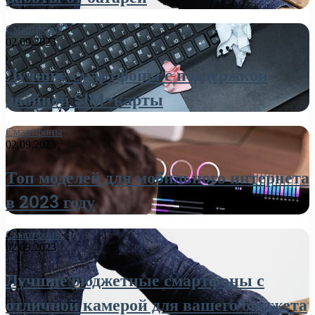
Смартфоны
02.09.2023
Лучшие смартфоны с поддержкой
двойной SIM-карты
Смартфоны
02.09.2023
Топ моделей для мобильного интернета
в 2023 году
Смартфоны
02.09.2023
Лучшие бюджетные смартфоны с
отличной камерой для вашего бюджета