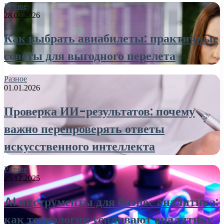
Разное
28.02.2026
Как выбрать авиабилеты: практичные
советы для выгодного перелета
Разное
01.01.2026
Проверка ИИ-результатов: почему
важно перепроверять ответы
искусственного интеллекта
Разное
25.12.2025
AI инструменты для бизнес аналитика:
как технологии усиливают аналитику