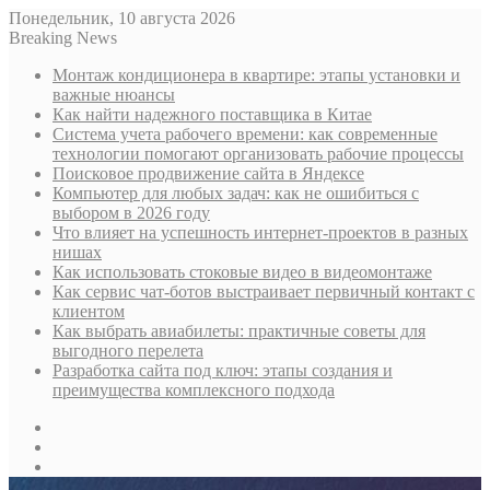
Понедельник, 10 августа 2026
Breaking News
Монтаж кондиционера в квартире: этапы установки и
важные нюансы
Как найти надежного поставщика в Китае
Система учета рабочего времени: как современные
технологии помогают организовать рабочие процессы
Поисковое продвижение сайта в Яндексе
Компьютер для любых задач: как не ошибиться с
выбором в 2026 году
Что влияет на успешность интернет-проектов в разных
нишах
Как использовать стоковые видео в видеомонтаже
Как сервис чат-ботов выстраивает первичный контакт с
клиентом
Как выбрать авиабилеты: практичные советы для
выгодного перелета
Разработка сайта под ключ: этапы создания и
преимущества комплексного подхода
Sidebar
Случайная
статья
Log
In