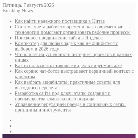
Пятница, 7 августа 2026
Breaking News
Как найти надежного поставщика в Китае
Система учета рабочего времени: как современные
технологии помогают организовать рабочие процессы
Поисковое продвижение сайта в Яндексе
Компьютер для любых задач: как не ошибиться с
выбором в 2026 году
Что влияет на успешность интернет-проектов в разных
нишах
Как использовать стоковые видео в видеомонтаже
Как сервис чат-ботов выстраивает первичный контакт с
клиентом
Как выбрать авиабилеты: практичные советы для
выгодного перелета
Разработка сайта под ключ: этапы создания и
преимущества комплексного подхода
Управление репутацией бренда в социальных сетях:
принципы и инструменты
Sidebar
Случайная
статья
Log
In