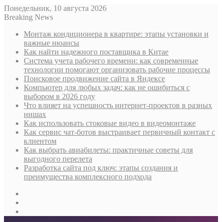
Понедельник, 10 августа 2026
Breaking News
Монтаж кондиционера в квартире: этапы установки и
важные нюансы
Как найти надежного поставщика в Китае
Система учета рабочего времени: как современные
технологии помогают организовать рабочие процессы
Поисковое продвижение сайта в Яндексе
Компьютер для любых задач: как не ошибиться с
выбором в 2026 году
Что влияет на успешность интернет-проектов в разных
нишах
Как использовать стоковые видео в видеомонтаже
Как сервис чат-ботов выстраивает первичный контакт с
клиентом
Как выбрать авиабилеты: практичные советы для
выгодного перелета
Разработка сайта под ключ: этапы создания и
преимущества комплексного подхода
Sidebar
Случайная
статья
Log
In