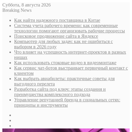
Суббота, 8 августа 2026
Breaking News
Как найти надежного поставщика в Китае
Система учета рабочего времени: как современные
технологии помогают организовать рабочие процессы
Поисковое продвижение сайта в Яндексе
Компьютер для любых задач: как не ошибиться с
выбором в 2026 году
Что влияет на успешность интернет-проектов в разных
нишах
Как использовать стоковые видео в видеомонтаже
Как сервис чат-ботов выстраивает первичный контакт с
клиентом
Как выбрать авиабилеты: практичные советы для
выгодного перелета
Разработка сайта под ключ: этапы создания и
преимущества комплексного подхода
Управление репутацией бренда в социальных сетях:
принципы и инструменты
Sidebar
Случайная
статья
Log
In