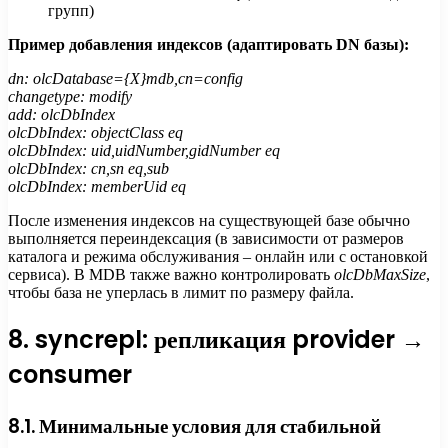
групп)
Пример добавления индексов (адаптировать DN базы):
dn: olcDatabase={X}mdb,cn=config
changetype: modify
add: olcDbIndex
olcDbIndex: objectClass eq
olcDbIndex: uid,uidNumber,gidNumber eq
olcDbIndex: cn,sn eq,sub
olcDbIndex: memberUid eq
После изменения индексов на существующей базе обычно
выполняется переиндексация (в зависимости от размеров
каталога и режима обслуживания – онлайн или с остановкой
сервиса). В MDB также важно контролировать
olcDbMaxSize
,
чтобы база не уперлась в лимит по размеру файла.
8. syncrepl: репликация provider →
consumer
8.1. Минимальные условия для стабильной