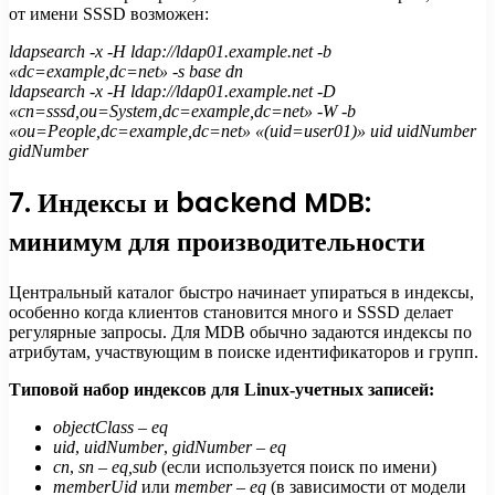
от имени SSSD возможен:
ldapsearch -x -H ldap://ldap01.example.net -b
«dc=example,dc=net» -s base dn
ldapsearch -x -H ldap://ldap01.example.net -D
«cn=sssd,ou=System,dc=example,dc=net» -W -b
«ou=People,dc=example,dc=net» «(uid=user01)» uid uidNumber
gidNumber
7. Индексы и backend MDB:
минимум для производительности
Центральный каталог быстро начинает упираться в индексы,
особенно когда клиентов становится много и SSSD делает
регулярные запросы. Для MDB обычно задаются индексы по
атрибутам, участвующим в поиске идентификаторов и групп.
Типовой набор индексов для Linux-учетных записей:
objectClass
–
eq
uid
,
uidNumber
,
gidNumber
–
eq
cn
,
sn
–
eq,sub
(если используется поиск по имени)
memberUid
или
member
–
eq
(в зависимости от модели