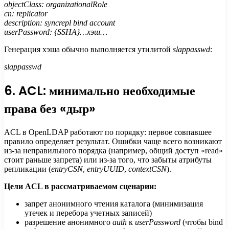
objectClass: organizationalRole
cn: replicator
description: syncrepl bind account
userPassword: {SSHA}…хэш…
Генерация хэша обычно выполняется утилитой
slappasswd
:
slappasswd
6. ACL: минимально необходимые
права без «дыр»
ACL в OpenLDAP работают по порядку: первое совпавшее
правило определяет результат. Ошибки чаще всего возникают
из-за неправильного порядка (например, общий доступ «read»
стоит раньше запрета) или из-за того, что забыты атрибуты
репликации (
entryCSN
,
entryUUID
,
contextCSN
).
Цели ACL в рассматриваемом сценарии:
запрет анонимного чтения каталога (минимизация
утечек и перебора учетных записей)
разрешение анонимного
auth
к
userPassword
(чтобы bind