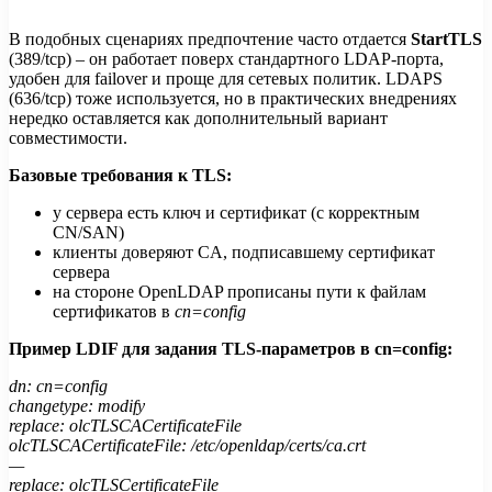
В подобных сценариях предпочтение часто отдается
StartTLS
(389/tcp) – он работает поверх стандартного LDAP-порта,
удобен для failover и проще для сетевых политик. LDAPS
(636/tcp) тоже используется, но в практических внедрениях
нередко оставляется как дополнительный вариант
совместимости.
Базовые требования к TLS:
у сервера есть ключ и сертификат (с корректным
CN/SAN)
клиенты доверяют CA, подписавшему сертификат
сервера
на стороне OpenLDAP прописаны пути к файлам
сертификатов в
cn=config
Пример LDIF для задания TLS-параметров в cn=config:
dn: cn=config
changetype: modify
replace: olcTLSCACertificateFile
olcTLSCACertificateFile: /etc/openldap/certs/ca.crt
—
replace: olcTLSCertificateFile