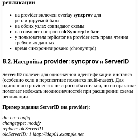
репликации
на provider включен overlay
syncprov
для
реплицируемой базы
на обоих узлах совпадают схемы
на consumer настроен
olcSyncrepl
в базе
у пользователя replicator на provider есть права чтения
требуемых данных
время синхронизировано (chrony/ntpd)
8.2. Настройка provider: syncprov и ServerID
ServerID
полезен для однозначной идентификации инстанса
(особенно если в перспективе появится multi-master). Для
одиночного provider это не строго обязательно, но на практике
помогает избежать неоднозначностей при расширении схемы
репликации.
Пример задания ServerID (на provider):
dn: cn=config
changetype: modify
replace: olcServerID
olcServerID: 1 ldap://ldap01.example.net