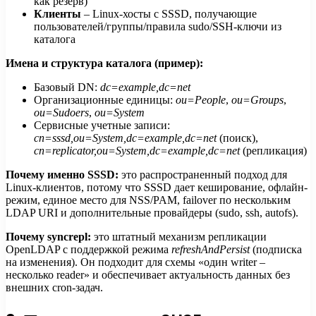
как резерв)
Клиенты
– Linux-хосты с SSSD, получающие
пользователей/группы/правила sudo/SSH-ключи из
каталога
Имена и структура каталога (пример):
Базовый DN:
dc=example,dc=net
Организационные единицы:
ou=People
,
ou=Groups
,
ou=Sudoers
,
ou=System
Сервисные учетные записи:
cn=sssd,ou=System,dc=example,dc=net
(поиск),
cn=replicator,ou=System,dc=example,dc=net
(репликация)
Почему именно SSSD:
это распространенный подход для
Linux-клиентов, потому что SSSD дает кеширование, офлайн-
режим, единое место для NSS/PAM, failover по нескольким
LDAP URI и дополнительные провайдеры (sudo, ssh, autofs).
Почему syncrepl:
это штатный механизм репликации
OpenLDAP с поддержкой режима
refreshAndPersist
(подписка
на изменения). Он подходит для схемы «один writer –
несколько reader» и обеспечивает актуальность данных без
внешних cron-задач.