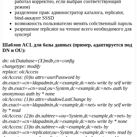
работал корректно, если выбран соответствующий
режим)
разделение прав: администратор каталога, replicator,
bind-аккаунт SSSD
возможность пользователю менять собственный пароль
разрешение replicator на чтение всего необходимого для
syncrepl
Шаблон ACL для базы данных (пример, адаптируется под
DN и OU):
dn: olcDatabase={X}mdb,cn=config
changetype: modify
replace: olcAccess
olcAccess: {0}to attrs=userPassword by
dn.exact=«cn=ldapadmin,dc=example,dc=net» write by self write
by dn.exact=«cn=sssd,ou=System,dc=example,dc=net» auth by
anonymous auth by * none
olcAccess: {1}to attrs=shadowLastChange by
dn.exact=«cn=ldapadmin,dc=example,dc=net» write by self write
by * read
olcAccess: {2}to dn.subtree=«ou=System,dc=example,dc=net» by
dn.exact=«cn=ldapadmin,dc=example,dc=net» write by * none
olcAccess: {3}to dn.subtree=«dc=example,dc=net» by
dn.exact=«cn=replicator,ou=System,dc=example,dc=net» read by