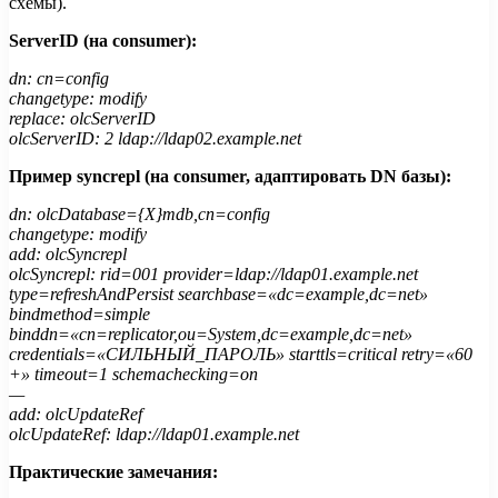
схемы).
ServerID (на consumer):
dn: cn=config
changetype: modify
replace: olcServerID
olcServerID: 2 ldap://ldap02.example.net
Пример syncrepl (на consumer, адаптировать DN базы):
dn: olcDatabase={X}mdb,cn=config
changetype: modify
add: olcSyncrepl
olcSyncrepl: rid=001 provider=ldap://ldap01.example.net
type=refreshAndPersist searchbase=«dc=example,dc=net»
bindmethod=simple
binddn=«cn=replicator,ou=System,dc=example,dc=net»
credentials=«СИЛЬНЫЙ_ПАРОЛЬ» starttls=critical retry=«60
+» timeout=1 schemachecking=on
—
add: olcUpdateRef
olcUpdateRef: ldap://ldap01.example.net
Практические замечания: