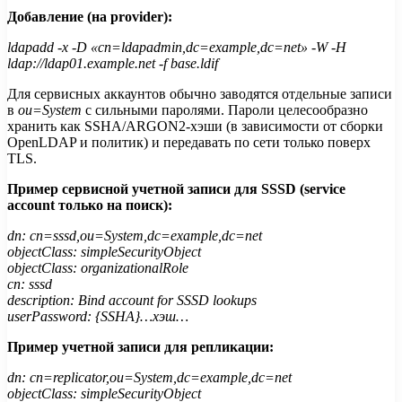
Добавление (на provider):
ldapadd -x -D «cn=ldapadmin,dc=example,dc=net» -W -H
ldap://ldap01.example.net -f base.ldif
Для сервисных аккаунтов обычно заводятся отдельные записи
в
ou=System
с сильными паролями. Пароли целесообразно
хранить как SSHA/ARGON2-хэши (в зависимости от сборки
OpenLDAP и политик) и передавать по сети только поверх
TLS.
Пример сервисной учетной записи для SSSD (service
account только на поиск):
dn: cn=sssd,ou=System,dc=example,dc=net
objectClass: simpleSecurityObject
objectClass: organizationalRole
cn: sssd
description: Bind account for SSSD lookups
userPassword: {SSHA}…хэш…
Пример учетной записи для репликации:
dn: cn=replicator,ou=System,dc=example,dc=net
objectClass: simpleSecurityObject