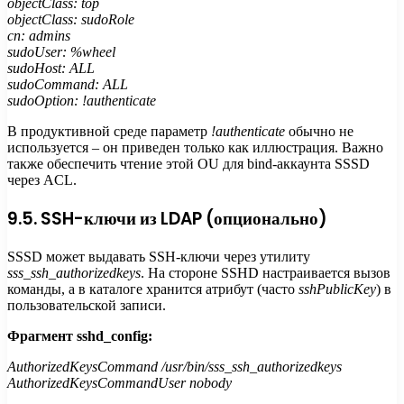
objectClass: top
objectClass: sudoRole
cn: admins
sudoUser: %wheel
sudoHost: ALL
sudoCommand: ALL
sudoOption: !authenticate
В продуктивной среде параметр
!authenticate
обычно не
используется – он приведен только как иллюстрация. Важно
также обеспечить чтение этой OU для bind-аккаунта SSSD
через ACL.
9.5. SSH-ключи из LDAP (опционально)
SSSD может выдавать SSH-ключи через утилиту
sss_ssh_authorizedkeys
. На стороне SSHD настраивается вызов
команды, а в каталоге хранится атрибут (часто
sshPublicKey
) в
пользовательской записи.
Фрагмент sshd_config:
AuthorizedKeysCommand /usr/bin/sss_ssh_authorizedkeys
AuthorizedKeysCommandUser nobody