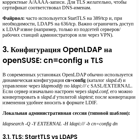
корректные A/AAAA-записи. Для TLS желательно, чтобы
сертификат соответствовал DNS-именам.
Файрвол:
часто используется StartTLS на 389/tcp и, при
необходимости, LDAPS на 636/tcp. Важно ограничить доступ
к LDAP извне (например, только из подсетей серверов/
рабочих станций администраторов или через VPN).
3. Конфигурация OpenLDAP на
openSUSE: cn=config и TLS
В современных установках OpenLDAP обычно используется
динамическая конфигурация
cn=config
(каталог
slapd.d
) и
управление через
ldapmodify
по
ldapi:///
с SASL/EXTERNAL.
Если сервер изначально настроен через
slapd.conf
, его можно
конвертировать в
slapd.d
утилитой
slaptest
; после конвертации
изменения удобнее вносить в формате LDIF.
Локальная административная сессия (типовой шаблон):
ldapsearch -Q -Y EXTERNAL -H ldapi:/// -b cn=config dn
3.1. TLS: StartTLS vs LDAPS