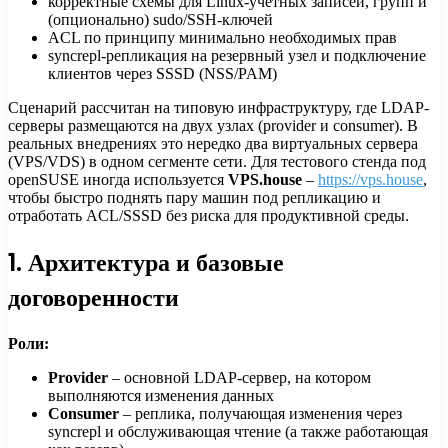
корректные схемы для Linux-учетных записей, групп и
(опционально) sudo/SSH-ключей
ACL по принципу минимально необходимых прав
syncrepl-репликация на резервный узел и подключение
клиентов через SSSD (NSS/PAM)
Сценарий рассчитан на типовую инфраструктуру, где LDAP-
серверы размещаются на двух узлах (provider и consumer). В
реальных внедрениях это нередко два виртуальных сервера
(VPS/VDS) в одном сегменте сети. Для тестового стенда под
openSUSE иногда используется
VPS.house
–
https://vps.house
,
чтобы быстро поднять пару машин под репликацию и
отработать ACL/SSSD без риска для продуктивной среды.
1. Архитектура и базовые
договоренности
Роли:
Provider
– основной LDAP-сервер, на котором
выполняются изменения данных
Consumer
– реплика, получающая изменения через
syncrepl и обслуживающая чтение (а также работающая