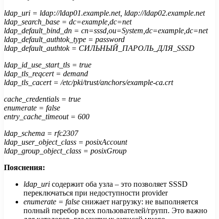
ldap_uri = ldap://ldap01.example.net, ldap://ldap02.example.net
ldap_search_base = dc=example,dc=net
ldap_default_bind_dn = cn=sssd,ou=System,dc=example,dc=net
ldap_default_authtok_type = password
ldap_default_authtok = СИЛЬНЫЙ_ПАРОЛЬ_ДЛЯ_SSSD
ldap_id_use_start_tls = true
ldap_tls_reqcert = demand
ldap_tls_cacert = /etc/pki/trust/anchors/example-ca.crt
cache_credentials = true
enumerate = false
entry_cache_timeout = 600
ldap_schema = rfc2307
ldap_user_object_class = posixAccount
ldap_group_object_class = posixGroup
Пояснения:
ldap_uri
содержит оба узла – это позволяет SSSD
переключаться при недоступности provider
enumerate = false
снижает нагрузку: не выполняется
полный перебор всех пользователей/групп. Это важно