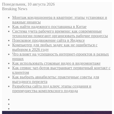
Понедельник, 10 августа 2026
Breaking News
Монтаж кондиционера в квартире: этапы установки и
важные нюансы
Как найти надежного поставщика в Китае
Система учета рабочего времени: как современные
технологии помогают организовать рабочие процессы
Поисковое продвижение сайта в Яндексе
Компьютер для любых задач: как не ошибиться с
выбором в 2026 году
Что влияет на успешность интернет-проектов в разных
нишах
Как использовать стоковые видео в видеомонтаже
Как сервис чат-ботов выстраивает первичный контакт с
клиентом
Как выбрать авиабилеты: практичные советы для
выгодного перелета
Разработка сайта под ключ: этапы создания и
преимущества комплексного подхода
Sidebar
Случайная
статья
Log
In