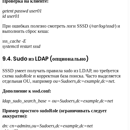
Проверка на клиенте:
getent passwd user01
id user01
При ошибках полезно смотреть логи SSSD (
/var/log/sssd/
) и
выполнить сброс кеша:
sss_cache -E
systemctl restart sssd
9.4. Sudo из LDAP (опционально)
SSSD умеет получать правила sudo из LDAP, но требуется
схема
sudoRole
и корректная база поиска. Часто выделяется
отдельная OU, например
ou=Sudoers,dc=example,dc=net
.
Дополнение к sssd.conf:
ldap_sudo_search_base = ou=Sudoers,dc=example,dc=net
Пример простого sudoRole (ограничивать следует
аккуратно):
dn: cn=admins,ou=Sudoers,dc=example,dc=net