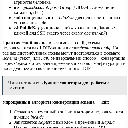
атрибуты человека
nis
–
posixAccount
,
posixGroup
(UID/GID, домашние
каталоги, shell)
sudo
(опционально) –
sudoRole
для централизованного
управления sudo
sshPublicKey
(опционально) – хранение публичных
ключей для SSH (часто через схему
openssh-lpk
)
Практический нюанс:
в режиме cn=config схемы
подключаются как LDIF-записи в
cn=schema,cn=config
. На
разных дистрибутивах схемы могут поставляться в формате
.schema
(текст) или
.ldif
. Универсальный способ – конвертация
через
slaptest
в отдельный временный каталог конфигурации и
последующее добавление полученного LDIF.
Читать так же:
Лучшие мониторы для работы с
текстом
Упрощенный алгоритм конвертации schema → ldif:
Создается временный конфиг, в котором подключаются
нужные
include
Запускается
slaptest
с выводом в временный
slapd.d
Из полученного каталога берется файл
cn={X}