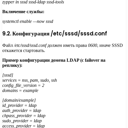
zypper in sssd sssd-ldap sssd-tools
Включение службы:
systemctl enable —now sssd
9.2. Конфигурация /etc/sssd/sssd.conf
Файл
/etc/sssd/sssd.conf
должен иметь права
0600
, иначе SSSD
откажется стартовать.
Пример конфигурации домена LDAP (с failover на
реплику):
[sssd]
services = nss, pam, sudo, ssh
config_file_version = 2
domains = example
[domain/example]
id_provider = ldap
auth_provider = ldap
chpass_provider = ldap
sudo_provider = ldap
access_provider = ldap