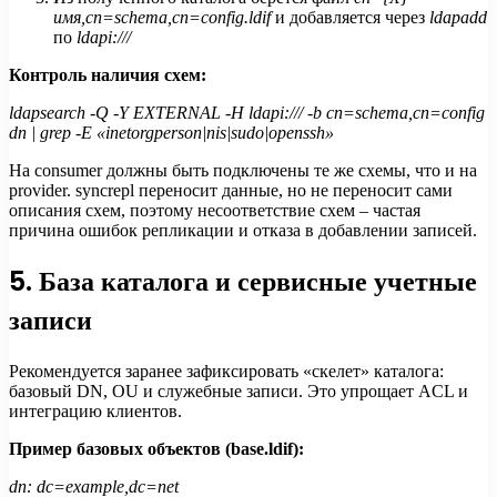
имя,cn=schema,cn=config.ldif
и добавляется через
ldapadd
по
ldapi:///
Контроль наличия схем:
ldapsearch -Q -Y EXTERNAL -H ldapi:/// -b cn=schema,cn=config
dn | grep -E «inetorgperson|nis|sudo|openssh»
На consumer должны быть подключены те же схемы, что и на
provider. syncrepl переносит данные, но не переносит сами
описания схем, поэтому несоответствие схем – частая
причина ошибок репликации и отказа в добавлении записей.
5. База каталога и сервисные учетные
записи
Рекомендуется заранее зафиксировать «скелет» каталога:
базовый DN, OU и служебные записи. Это упрощает ACL и
интеграцию клиентов.
Пример базовых объектов (base.ldif):
dn: dc=example,dc=net