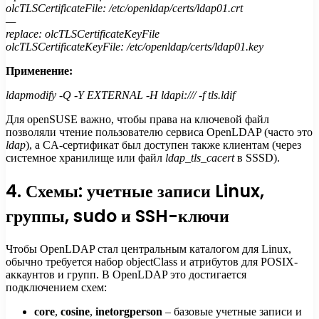
olcTLSCertificateFile: /etc/openldap/certs/ldap01.crt
—
replace: olcTLSCertificateKeyFile
olcTLSCertificateKeyFile: /etc/openldap/certs/ldap01.key
Применение:
ldapmodify -Q -Y EXTERNAL -H ldapi:/// -f tls.ldif
Для openSUSE важно, чтобы права на ключевой файл
позволяли чтение пользователю сервиса OpenLDAP (часто это
ldap
), а CA-сертификат был доступен также клиентам (через
системное хранилище или файл
ldap_tls_cacert
в SSSD).
4. Схемы: учетные записи Linux,
группы, sudo и SSH-ключи
Чтобы OpenLDAP стал центральным каталогом для Linux,
обычно требуется набор objectClass и атрибутов для POSIX-
аккаунтов и групп. В OpenLDAP это достигается
подключением схем:
core
,
cosine
,
inetorgperson
– базовые учетные записи и