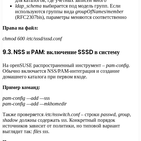
для каталогов, где учетных записей много
ldap_schema
выбирается под модель групп. Если
используются группы вида
groupOfNames
/
member
(RFC2307bis), параметры меняются соответственно
Права на файл:
chmod 600 /etc/sssd/sssd.conf
9.3. NSS и PAM: включение SSSD в систему
На openSUSE распространенный инструмент –
pam-config
.
Обычно включается NSS/PAM-интеграция и создание
домашнего каталога при первом входе.
Пример команд:
pam-config —add —sss
pam-config —add —mkhomedir
Также проверяется
/etc/nsswitch.conf
– строки
passwd
,
group
,
shadow
должны содержать
sss
. Конкретный порядок
источников зависит от политики, но типовой вариант
выглядит так:
files sss
.