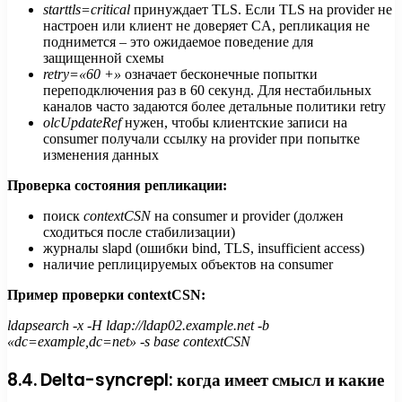
starttls=critical
принуждает TLS. Если TLS на provider не
настроен или клиент не доверяет CA, репликация не
поднимется – это ожидаемое поведение для
защищенной схемы
retry=«60 +»
означает бесконечные попытки
переподключения раз в 60 секунд. Для нестабильных
каналов часто задаются более детальные политики retry
olcUpdateRef
нужен, чтобы клиентские записи на
consumer получали ссылку на provider при попытке
изменения данных
Проверка состояния репликации:
поиск
contextCSN
на consumer и provider (должен
сходиться после стабилизации)
журналы slapd (ошибки bind, TLS, insufficient access)
наличие реплицируемых объектов на consumer
Пример проверки contextCSN:
ldapsearch -x -H ldap://ldap02.example.net -b
«dc=example,dc=net» -s base contextCSN
8.4. Delta-syncrepl: когда имеет смысл и какие