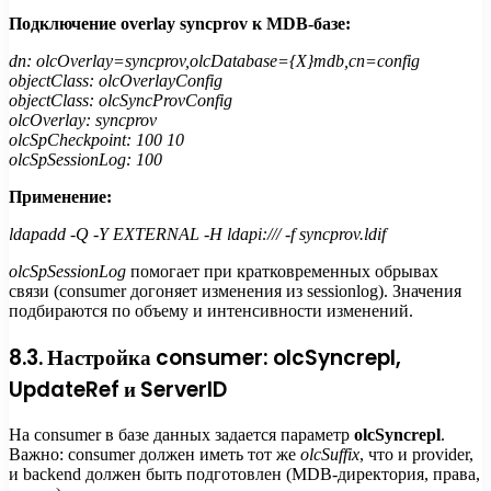
Подключение overlay syncprov к MDB-базе:
dn: olcOverlay=syncprov,olcDatabase={X}mdb,cn=config
objectClass: olcOverlayConfig
objectClass: olcSyncProvConfig
olcOverlay: syncprov
olcSpCheckpoint: 100 10
olcSpSessionLog: 100
Применение:
ldapadd -Q -Y EXTERNAL -H ldapi:/// -f syncprov.ldif
olcSpSessionLog
помогает при кратковременных обрывах
связи (consumer догоняет изменения из sessionlog). Значения
подбираются по объему и интенсивности изменений.
8.3. Настройка consumer: olcSyncrepl,
UpdateRef и ServerID
На consumer в базе данных задается параметр
olcSyncrepl
.
Важно: consumer должен иметь тот же
olcSuffix
, что и provider,
и backend должен быть подготовлен (MDB-директория, права,