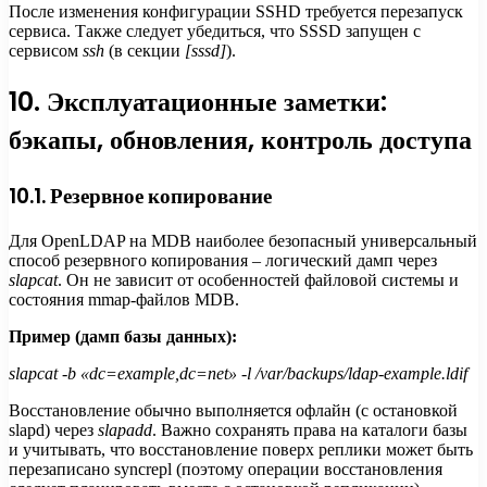
После изменения конфигурации SSHD требуется перезапуск
сервиса. Также следует убедиться, что SSSD запущен с
сервисом
ssh
(в секции
[sssd]
).
10. Эксплуатационные заметки:
бэкапы, обновления, контроль доступа
10.1. Резервное копирование
Для OpenLDAP на MDB наиболее безопасный универсальный
способ резервного копирования – логический дамп через
slapcat
. Он не зависит от особенностей файловой системы и
состояния mmap-файлов MDB.
Пример (дамп базы данных):
slapcat -b «dc=example,dc=net» -l /var/backups/ldap-example.ldif
Восстановление обычно выполняется офлайн (с остановкой
slapd) через
slapadd
. Важно сохранять права на каталоги базы
и учитывать, что восстановление поверх реплики может быть
перезаписано syncrepl (поэтому операции восстановления