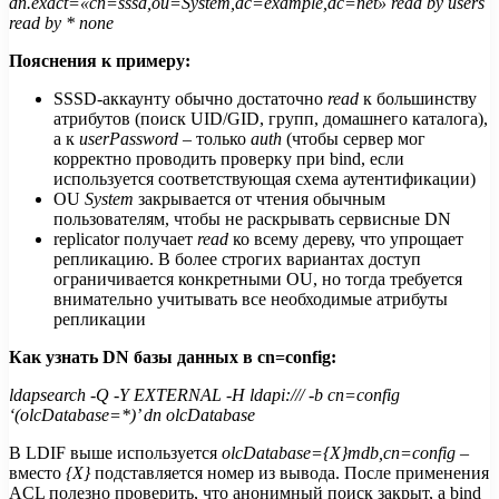
dn.exact=«cn=sssd,ou=System,dc=example,dc=net» read by users
read by * none
Пояснения к примеру:
SSSD-аккаунту обычно достаточно
read
к большинству
атрибутов (поиск UID/GID, групп, домашнего каталога),
а к
userPassword
– только
auth
(чтобы сервер мог
корректно проводить проверку при bind, если
используется соответствующая схема аутентификации)
OU
System
закрывается от чтения обычным
пользователям, чтобы не раскрывать сервисные DN
replicator получает
read
ко всему дереву, что упрощает
репликацию. В более строгих вариантах доступ
ограничивается конкретными OU, но тогда требуется
внимательно учитывать все необходимые атрибуты
репликации
Как узнать DN базы данных в cn=config:
ldapsearch -Q -Y EXTERNAL -H ldapi:/// -b cn=config
‘(olcDatabase=*)’ dn olcDatabase
В LDIF выше используется
olcDatabase={X}mdb,cn=config
–
вместо
{X}
подставляется номер из вывода. После применения
ACL полезно проверить, что анонимный поиск закрыт, а bind