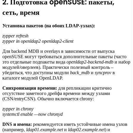
2. Подготовка openSUSE: пакеты,
сеть, время
Установка пакетов (на обоих LDAP-узлах):
zypper refresh
zypper in openldap2 openldap2-client
Для backend MDB и overlays в зависимости от выпуска
openSUSE могут требоваться дополнительные пакеты (часто
это отдельные подпакеты вида
openldap2-backend-mdb
и набор
модулей/оверлеев). Практически полезный контроль –
убедиться, что доступны модули
back_mdb
и
syncprov
в
каталоге модулей OpenLDAP.
Синхронизация времени:
для репликации критично
отсутствие заметного дрейфа времени между узлами
(CSN/entryCSN). Обычно включается chrony:
zypper in chrony
systemctl enable —now chronyd
DNS и имена:
рекомендуется иметь устойчивые имена узлов
(например,
ldap01.example.net
и
ldap02.example.net
) и