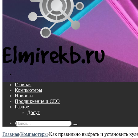
Поиск...
Главная
Компьютеры
Новости
Продвижение и СЕО
Разное
Досуг
Поиск...
Главная
/
Компьютеры
/
Как правильно выбрать и установить кул