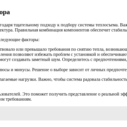
ора
одаря тщательному подходу к подбору системы теплосъема. Важ
ектура. Правильная комбинация компонентов обеспечит стабиль
 следующие факторы:
твовало или превышало требования по снятию тепла, возникающ
ния позволяют избежать проблем с установкой и обеспечивают
могут создавать заметный шум. Определитесь с предпочтениями,
юсы и минусы. Решение о выборе зависит от личных предпочте
гаемые нагрузки. Важно, чтобы система радовала стабильность
ьзователей. Это поможет получить представление о реальной э
им требованиям.