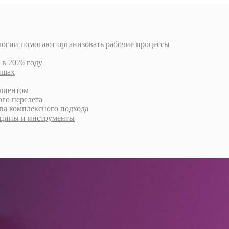
логии помогают организовать рабочие процессы
 в 2026 году
ишах
клиентом
го перелета
тва комплексного подхода
нципы и инструменты