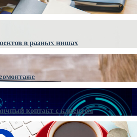
е
оектов в разных нишах
деомонтаже
вичный контакт с клиентом