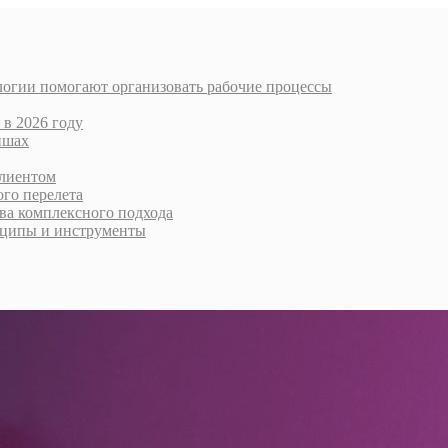
логии помогают организовать рабочие процессы
 в 2026 году
ишах
клиентом
го перелета
тва комплексного подхода
нципы и инструменты