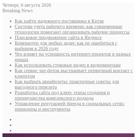
Четверг, 6 августа 2026
Breaking News
Как найти надежного поставщика в Китае
Система учета рабочего времени: как современные
технологии помогают организовать рабочие процессы
Поисковое продвижение сайта в Яндексе
Компьютер для любых задач: как не ошибиться с
выбором в 2026 году
Что влияет на успешность интернет-проектов в разных
нишах
Как использовать стоковые видео в видеомонтаже
Как сервис чат-ботов выстраивает первичный контакт с
клиентом
Как выбрать авиабилеты: практичные советы для
выгодного перелета
Разработка сайта под ключ: этапы создания и
преимущества комплексного подхода
Управление репутацией бренда в социальных сетях:
принципы и инструменты
Sidebar
Случайная
статья
Log
In