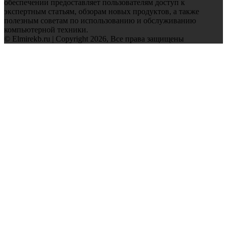
обеспечении предоставляет пользователям доступ к
экспертным статьям, обзорам новых продуктов, а также
полезным советам по использованию и обслуживанию
компьютерной техники.
© Elmirekb.ru | Copyright 2026, Все права защищены
Facebook
Twitter
WhatsApp
Telegram
Back
to
top
button