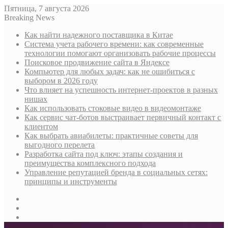
Пятница, 7 августа 2026
Breaking News
Как найти надежного поставщика в Китае
Система учета рабочего времени: как современные
технологии помогают организовать рабочие процессы
Поисковое продвижение сайта в Яндексе
Компьютер для любых задач: как не ошибиться с
выбором в 2026 году
Что влияет на успешность интернет-проектов в разных
нишах
Как использовать стоковые видео в видеомонтаже
Как сервис чат-ботов выстраивает первичный контакт с
клиентом
Как выбрать авиабилеты: практичные советы для
выгодного перелета
Разработка сайта под ключ: этапы создания и
преимущества комплексного подхода
Управление репутацией бренда в социальных сетях:
принципы и инструменты
Sidebar
Случайная
статья
Log
In