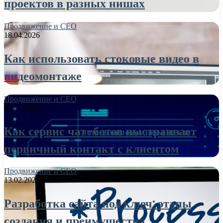
проектов в разных нишах
Продвижение и СЕО
18.04.2026
Как использовать стоковые видео в
видеомонтаже
Продвижение и СЕО
09.03.2026
Как сервис чат-ботов выстраивает
первичный контакт с клиентом
Продвижение и СЕО
13.02.2026
Разработка сайта под ключ: этапы
создания и преимущества