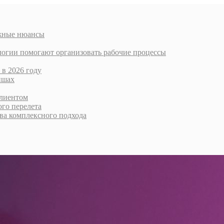
ажные нюансы
логии помогают организовать рабочие процессы
 в 2026 году
ишах
клиентом
го перелета
тва комплексного подхода