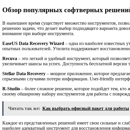
Обзор популярных софтверных решени
В нынешнее время существует множество инструментов, позв
решению задачи, что делает выбор подходящего варианта довол
внимание при выборе инструмента.
EaseUS Data Recovery Wizard
– одна из наиболее известных у
опытных пользователей. Утилита поддерживает восстановлени
Recuva
– это легкий и удобный инструмент, который позволяет
увеличивает шансы на успех. Доступность бесплатной версии 
Stellar Data Recovery
– мощное приложение, которое предлагае
серьезными случаями потери информации. User-friendly интерф
R-Studio
– более сложное решение, которое подойдет тем, кто
своему обширному набору инструментов для работы с повреж
Читать так же:
Как выбрать офисный пакет для работы
Каждое из представленных решений имеет свои сильные и слаб
наиболее адекватный инструмент для восстановления информа