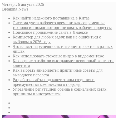
Четверг, 6 августа 2026
Breaking News
Как найти надежного поставщика в Китае
Система учета рабочего времени: как современные
технологии помогают организовать рабочие процессы
Поисковое продвижение сайта в Яндексе
Компьютер для любых задач: как не ошибиться с
выбором в 2026 году
Что влияет на успешность интернет-проектов в разных
нишах
Как использовать стоковые видео в видеомонтаже
Как сервис чат-ботов выстраивает первичный контакт с
клиентом
Как выбрать авиабилеты: практичные советы для
выгодного перелета
Разработка сайта под ключ: этапы создания и
преимущества комплексного подхода
Управление репутацией бренда в социальных сетях:
принципы и инструменты
Sidebar
Случайная
статья
Log
In