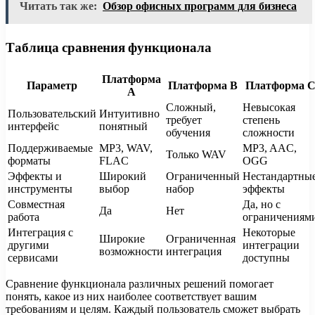
Читать так же:
Обзор офисных программ для бизнеса
Таблица сравнения функционала
Платформа
Параметр
Платформа B
Платформа 
A
Сложный,
Невысокая
Пользовательский
Интуитивно
требует
степень
интерфейс
понятный
обучения
сложности
Поддерживаемые
MP3, WAV,
MP3, AAC,
Только WAV
форматы
FLAC
OGG
Эффекты и
Широкий
Ограниченный
Нестандартны
инструменты
выбор
набор
эффекты
Совместная
Да, но с
Да
Нет
работа
ограничениям
Интеграция с
Некоторые
Широкие
Ограниченная
другими
интеграции
возможности
интеграция
сервисами
доступны
Сравнение функционала различных решений помогает
понять, какое из них наиболее соответствует вашим
требованиям и целям. Каждый пользователь сможет выбрать