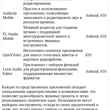
редактирования.
Простое в использовании
Audacity
приложение, позволяющее
Android, iOS
Mobile
записывать и редактировать звук в
реальном времени.
Мощный редактор для создания
музыки с поддержкой
FL Studio
многодорожечной записи и
Android, iOS
Mobile
встроенных звуковых
инструментов.
Интуитивно понятное приложение
QuickVoice
для записи голосовых заметок и
iOS
коротких аудиофайлов.
Приложение с набором функций
Lexis Audio
для редактирования фонограмм,
Android, iOS
Editor
поддерживающее множество
форматов.
Каждое из представленных приложений обладает
уникальными характеристиками и возможностями, что
позволяет разнообразить звуковые проекты и легко
реализовывать творческие идеи. Пользователи могут
выбирать инструменты, исходя из своих предпочтений и
задач, что делает процесс работы со звуком доступным и