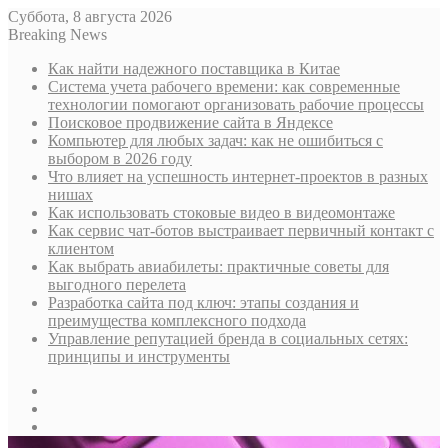
Суббота, 8 августа 2026
Breaking News
Как найти надежного поставщика в Китае
Система учета рабочего времени: как современные
технологии помогают организовать рабочие процессы
Поисковое продвижение сайта в Яндексе
Компьютер для любых задач: как не ошибиться с
выбором в 2026 году
Что влияет на успешность интернет-проектов в разных
нишах
Как использовать стоковые видео в видеомонтаже
Как сервис чат-ботов выстраивает первичный контакт с
клиентом
Как выбрать авиабилеты: практичные советы для
выгодного перелета
Разработка сайта под ключ: этапы создания и
преимущества комплексного подхода
Управление репутацией бренда в социальных сетях:
принципы и инструменты
Sidebar
Случайная
статья
Log
In