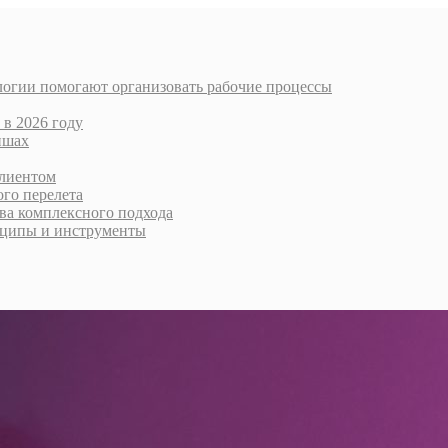
логии помогают организовать рабочие процессы
 в 2026 году
ишах
клиентом
го перелета
тва комплексного подхода
нципы и инструменты