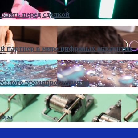
 знать перед сделкой
й партнер в мире цифровых аккаунтов
еселого времяпровождения
тора