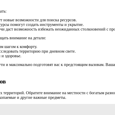
ать:
т новые возможности для поиска ресурсов.
есурсы помогут создать инструменты и укрытие.
очи даст возможность избежать неожиданных столкновений с пр
щать внимание на детали:
ым шагом к комфорту.
сследовать территорию при дневном свете.
 и здоровье.
ути и максимально подготовят вас к предстоящим вызовам. Ваш
ов
х территорий. Обратите внимание на местности с богатым разноо
копаемые и другие важные предметы.