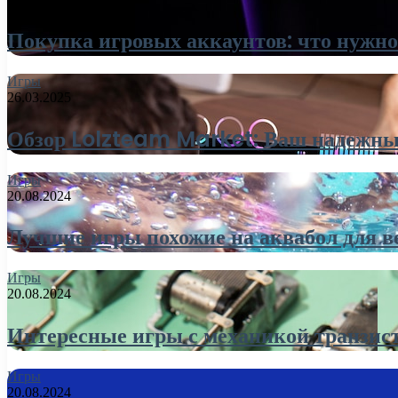
Покупка игровых аккаунтов: что нужно
Игры
26.03.2025
Обзор Lolzteam Market: Ваш надежны
Игры
20.08.2024
Лучшие игры похожие на аквабол для в
Игры
20.08.2024
Интересные игры с механикой транзис
Игры
20.08.2024