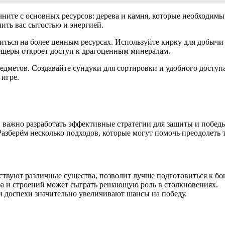
чните с основных ресурсов: дерева и камня, которые необходимы
чить вас сытостью и энергией.
читься на более ценным ресурсах. Используйте кирку для добычи 
ещеры откроет доступ к драгоценным минералам.
едметов. Создавайте сундуки для сортировки и удобного доступа 
 игре.
в, важно разработать эффективные стратегии для защиты и побе
азберём несколько подходов, которые могут помочь преодолеть 
ствуют различные существа, позволит лучше подготовиться к бо
а и строений может сыграть решающую роль в столкновениях.
 доспехи значительно увеличивают шансы на победу.