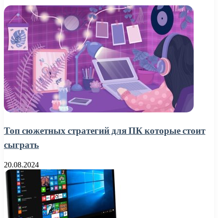
Топ сюжетных стратегий для ПК которые стоит
сыграть
20.08.2024