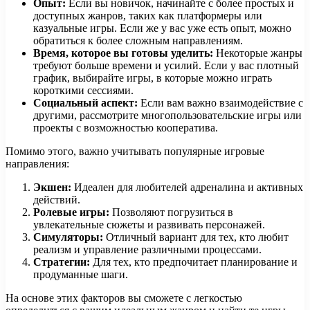
Опыт:
Если вы новичок, начинайте с более простых и
доступных жанров, таких как платформеры или
казуальные игры. Если же у вас уже есть опыт, можно
обратиться к более сложным направлениям.
Время, которое вы готовы уделить:
Некоторые жанры
требуют больше времени и усилий. Если у вас плотный
график, выбирайте игры, в которые можно играть
короткими сессиями.
Социальный аспект:
Если вам важно взаимодействие с
другими, рассмотрите многопользовательские игры или
проекты с возможностью кооператива.
Помимо этого, важно учитывать популярные игровые
направления:
Экшен:
Идеален для любителей адреналина и активных
действий.
Ролевые игры:
Позволяют погрузиться в
увлекательные сюжеты и развивать персонажей.
Симуляторы:
Отличный вариант для тех, кто любит
реализм и управление различными процессами.
Стратегии:
Для тех, кто предпочитает планирование и
продуманные шаги.
На основе этих факторов вы сможете с легкостью