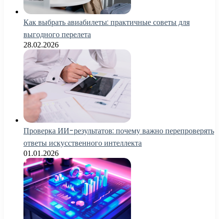
Как выбрать авиабилеты: практичные советы для
выгодного перелета
28.02.2026
Проверка ИИ-результатов: почему важно перепроверять
ответы искусственного интеллекта
01.01.2026