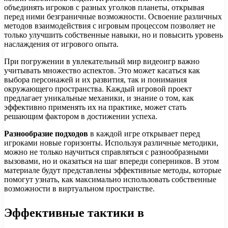
объединять игроков с разных уголков планеты, открывая
перед ними безграничные возможности. Освоение различных
методов взаимодействия с игровым процессом позволяет не
только улучшить собственные навыки, но и повысить уровень
наслаждения от игрового опыта.
При погружении в увлекательный мир видеоигр важно
учитывать множество аспектов. Это может касаться как
выбора персонажей и их развития, так и понимания
окружающего пространства. Каждый игровой проект
предлагает уникальные механики, и знание о том, как
эффективно применять их на практике, может стать
решающим фактором в достижении успеха.
Разнообразие подходов
в каждой игре открывает перед
игроками новые горизонты. Используя различные методики,
можно не только научиться справляться с разнообразными
вызовами, но и оказаться на шаг впереди соперников. В этом
материале будут представлены эффективные методы, которые
помогут узнать, как максимально использовать собственные
возможности в виртуальном пространстве.
Эффективные тактики в