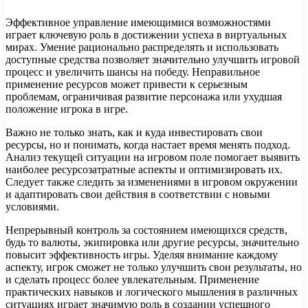
Эффективное управление имеющимися возможностями
играет ключевую роль в достижении успеха в виртуальных
мирах. Умение рационально распределять и использовать
доступные средства позволяет значительно улучшить игровой
процесс и увеличить шансы на победу. Неправильное
применение ресурсов может привести к серьезным
проблемам, ограничивая развитие персонажа или ухудшая
положение игрока в игре.
Важно не только знать, как и куда инвестировать свои
ресурсы, но и понимать, когда настает время менять подход.
Анализ текущей ситуации на игровом поле помогает выявить
наиболее ресурсозатратные аспекты и оптимизировать их.
Следует также следить за изменениями в игровом окружении
и адаптировать свои действия в соответствии с новыми
условиями.
Непрерывный контроль за состоянием имеющихся средств,
будь то валюты, экипировка или другие ресурсы, значительно
повысит эффективность игры. Уделяя внимание каждому
аспекту, игрок сможет не только улучшить свои результаты, но
и сделать процесс более увлекательным. Применение
практических навыков и логического мышления в различных
ситуациях играет значимую роль в создании успешного