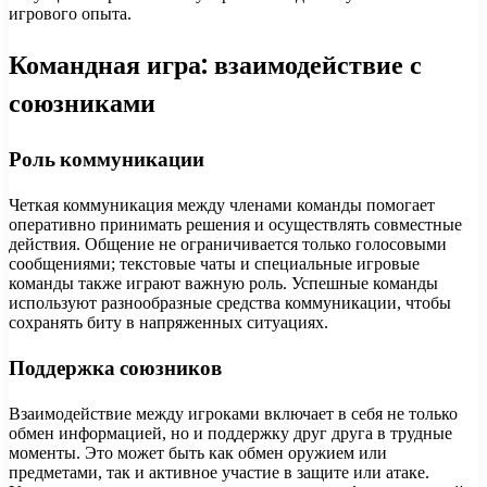
игрового опыта.
Командная игра: взаимодействие с
союзниками
Роль коммуникации
Четкая коммуникация между членами команды помогает
оперативно принимать решения и осуществлять совместные
действия. Общение не ограничивается только голосовыми
сообщениями; текстовые чаты и специальные игровые
команды также играют важную роль. Успешные команды
используют разнообразные средства коммуникации, чтобы
сохранять биту в напряженных ситуациях.
Поддержка союзников
Взаимодействие между игроками включает в себя не только
обмен информацией, но и поддержку друг друга в трудные
моменты. Это может быть как обмен оружием или
предметами, так и активное участие в защите или атаке.