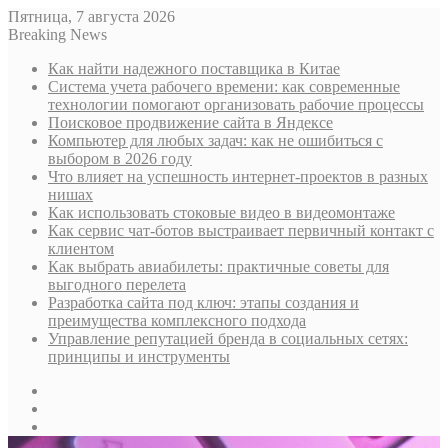
Пятница, 7 августа 2026
Breaking News
Как найти надежного поставщика в Китае
Система учета рабочего времени: как современные
технологии помогают организовать рабочие процессы
Поисковое продвижение сайта в Яндексе
Компьютер для любых задач: как не ошибиться с
выбором в 2026 году
Что влияет на успешность интернет-проектов в разных
нишах
Как использовать стоковые видео в видеомонтаже
Как сервис чат-ботов выстраивает первичный контакт с
клиентом
Как выбрать авиабилеты: практичные советы для
выгодного перелета
Разработка сайта под ключ: этапы создания и
преимущества комплексного подхода
Управление репутацией бренда в социальных сетях:
принципы и инструменты
Sidebar
Случайная
статья
Log
In