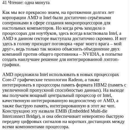
41
Чтение: одна минута
Как мы все прекрасно знаем, на протяжении долгих лет
корпорации AMD и Intel были достаточно серьёзными
соперниками в сфере создания микропроцессоров для
настольных компьютеров. Но когда речь заходила о
процессорах для ноутбуков, здесь всегда властвовала Intel, а
AMD в данном
секторе выступала достаточно скромно. И вот
здесь в голову приходит поговорка «враг моего врага – мой
друг», ведь только так можно объяснить объединение двух
компаний против общего противника – NVIDIA, в попытке
создать наилучшее решение для интегрированной лэптоп-
графики.
AMD предложила Intel использовать в новых процессорах
Core-i7 графические технологии Radeon, а также
интегрировать в процессоры память формата HBM2 (память с
увеличенной пропускной способностью данных). На выходе
мы получаем мощный центральный процессор от Intel,
качественную интегрированную видеосистему от AMD, а
также быструю память, интегрированную в этот же чип.
Конструкцию эту назвали EMIB (Embedded Multi-die
Interconnect Bridge), и она обеспечивает невероятно быструю
передачу цифровых сигналов на коротких дистанциях между
всеми компонентами процессора.