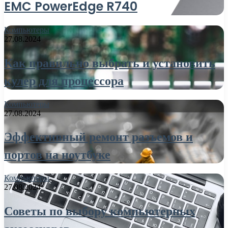
EMC PowerEdge R740
Компьютеры
27.08.2024
Как правильно выбрать и установить
кулер для процессора
Компьютеры
27.08.2024
Эффективный ремонт разъемов и
портов на ноутбуке
Компьютеры
27.08.2024
Советы по выбору компьютерных