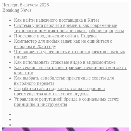
Четверг, 6 августа 2026
Breaking News
Как найти надежного поставщика в Китае
Система учета рабочего времени: как современные
технологии помогают организовать рабочие процессы
Поисковое продвижение сайта в Яндексе
Компьютер для любых задач: как не ошибиться с
выбором в 2026 году
Что влияет на успешность интернет-проектов в разных
нишах
Как использовать стоковые видео в видеомонтаже
Как сервис чат-ботов выстраивает первичный контакт с
клиентом
Как выбрать авиабилеты: практичные советы для
выгодного перелета
Разработка сайта под ключ: этапы создания и
преимущества комплексного подхода
Управление репутацией бренда в социальных сетях:
принципы и инструменты
Sidebar
Случайная
статья
Log
In