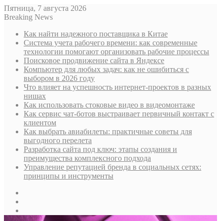
Пятница, 7 августа 2026
Breaking News
Как найти надежного поставщика в Китае
Система учета рабочего времени: как современные
технологии помогают организовать рабочие процессы
Поисковое продвижение сайта в Яндексе
Компьютер для любых задач: как не ошибиться с
выбором в 2026 году
Что влияет на успешность интернет-проектов в разных
нишах
Как использовать стоковые видео в видеомонтаже
Как сервис чат-ботов выстраивает первичный контакт с
клиентом
Как выбрать авиабилеты: практичные советы для
выгодного перелета
Разработка сайта под ключ: этапы создания и
преимущества комплексного подхода
Управление репутацией бренда в социальных сетях:
принципы и инструменты
Sidebar
Случайная
статья
Log
In