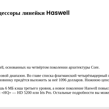
оцессоры линейки Haswell
ell, основанных на четвёртом поколении архитектуры Core.
овой диапазон. Во главе списка флагманский четырёхъядерный 
овинку придётся выложить за неё 1096 долларов. Нижнюю ценов
ь 6 МБ кэша третьего уровня, а новое поколение Haswell повы
 «HQ» — HD 5200 или Iris Pro. Остальные подробности вы может