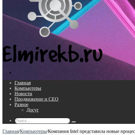
Поиск...
Главная
Компьютеры
Новости
Продвижение и СЕО
Разное
Досуг
Поиск...
Главная
/
Компьютеры
/
Компания Intel представила новые проце