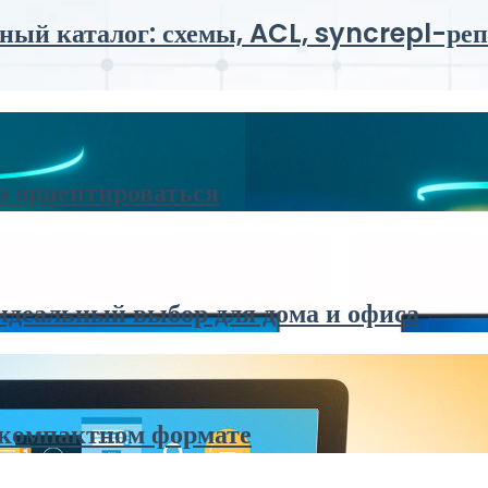
й каталог: схемы, ACL, syncrepl-репл
о ориентироваться
идеальный выбор для дома и офиса
 компактном формате