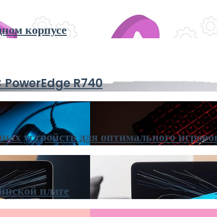
дном корпусе
MC PowerEdge R740
ных устройств для оптимального игрово
инской плате