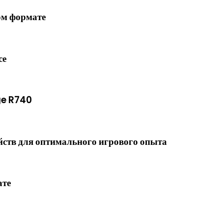
ом формате
се
ge R740
ств для оптимального игрового опыта
ате