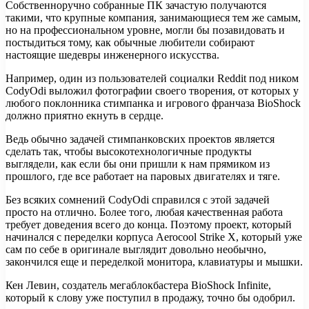
Собственноручно собранные ПК зачастую получаются
такими, что крупные компания, занимающиеся тем же самым,
но на профессиональном уровне, могли бы позавидовать и
постыдиться тому, как обычные любители собирают
настоящие шедевры инженерного искусства.
Например, один
из пользователей социалки Reddit под ником
CodyOdi выложил фотографии своего творения, от которых у
любого поклонника стимпанка и игрового франчаза BioShock
должно приятно екнуть в сердце.
Ведь обычно задачей стимпанковских проектов является
сделать так, чтобы высокотехнологичные продукты
выглядели, как если бы они пришли к нам прямиком из
прошлого, где все работает на паровых двигателях и тяге.
Без всяких сомнений CodyOdi справился с этой задачей
просто на отлично. Более того, любая качественная работа
требует доведения всего до конца. Поэтому проект, который
начинался с переделки корпуса Aerocool Strike X, который уже
сам по себе в оригинале выглядит довольно необычно,
закончился еще и переделкой монитора, клавиатуры и мышки.
Кен Левин, создатель мегаблокбастера BioShock Infinite,
который к слову уже поступил в продажу, точно бы одобрил.