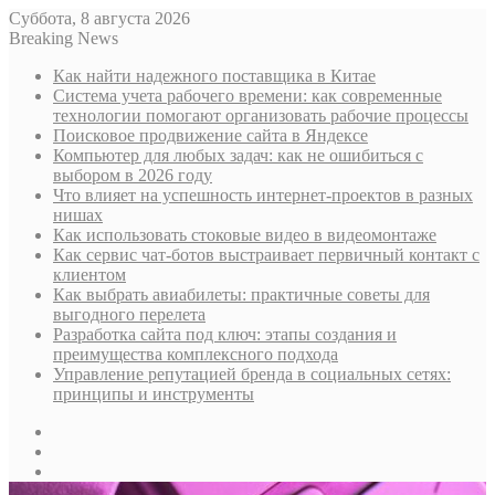
Суббота, 8 августа 2026
Breaking News
Как найти надежного поставщика в Китае
Система учета рабочего времени: как современные
технологии помогают организовать рабочие процессы
Поисковое продвижение сайта в Яндексе
Компьютер для любых задач: как не ошибиться с
выбором в 2026 году
Что влияет на успешность интернет-проектов в разных
нишах
Как использовать стоковые видео в видеомонтаже
Как сервис чат-ботов выстраивает первичный контакт с
клиентом
Как выбрать авиабилеты: практичные советы для
выгодного перелета
Разработка сайта под ключ: этапы создания и
преимущества комплексного подхода
Управление репутацией бренда в социальных сетях:
принципы и инструменты
Sidebar
Случайная
статья
Log
In