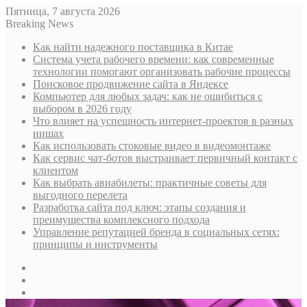
Пятница, 7 августа 2026
Breaking News
Как найти надежного поставщика в Китае
Система учета рабочего времени: как современные
технологии помогают организовать рабочие процессы
Поисковое продвижение сайта в Яндексе
Компьютер для любых задач: как не ошибиться с
выбором в 2026 году
Что влияет на успешность интернет-проектов в разных
нишах
Как использовать стоковые видео в видеомонтаже
Как сервис чат-ботов выстраивает первичный контакт с
клиентом
Как выбрать авиабилеты: практичные советы для
выгодного перелета
Разработка сайта под ключ: этапы создания и
преимущества комплексного подхода
Управление репутацией бренда в социальных сетях:
принципы и инструменты
Sidebar
Случайная
статья
Log
In