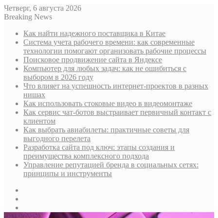
Четверг, 6 августа 2026
Breaking News
Как найти надежного поставщика в Китае
Система учета рабочего времени: как современные
технологии помогают организовать рабочие процессы
Поисковое продвижение сайта в Яндексе
Компьютер для любых задач: как не ошибиться с
выбором в 2026 году
Что влияет на успешность интернет-проектов в разных
нишах
Как использовать стоковые видео в видеомонтаже
Как сервис чат-ботов выстраивает первичный контакт с
клиентом
Как выбрать авиабилеты: практичные советы для
выгодного перелета
Разработка сайта под ключ: этапы создания и
преимущества комплексного подхода
Управление репутацией бренда в социальных сетях:
принципы и инструменты
Sidebar
Случайная
статья
Log
In