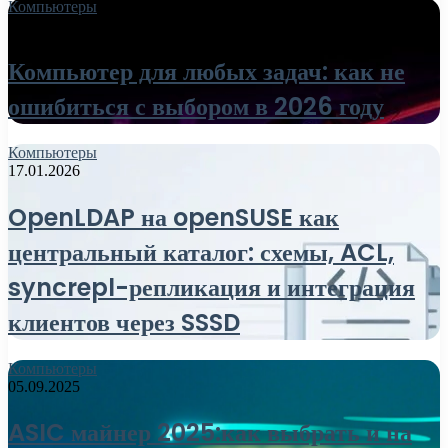
Компьютеры
18.06.2026
Компьютер для любых задач: как не
ошибиться с выбором в 2026 году
Компьютеры
17.01.2026
OpenLDAP на openSUSE как
центральный каталог: схемы, ACL,
syncrepl-репликация и интеграция
клиентов через SSSD
Компьютеры
05.09.2025
ASIC майнер 2025:как выбрать и на