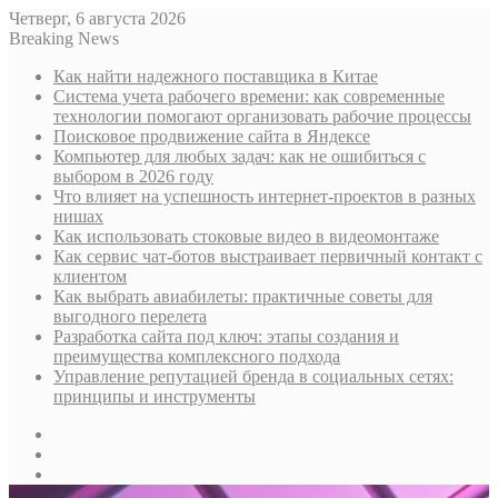
Четверг, 6 августа 2026
Breaking News
Как найти надежного поставщика в Китае
Система учета рабочего времени: как современные
технологии помогают организовать рабочие процессы
Поисковое продвижение сайта в Яндексе
Компьютер для любых задач: как не ошибиться с
выбором в 2026 году
Что влияет на успешность интернет-проектов в разных
нишах
Как использовать стоковые видео в видеомонтаже
Как сервис чат-ботов выстраивает первичный контакт с
клиентом
Как выбрать авиабилеты: практичные советы для
выгодного перелета
Разработка сайта под ключ: этапы создания и
преимущества комплексного подхода
Управление репутацией бренда в социальных сетях:
принципы и инструменты
Sidebar
Случайная
статья
Log
In