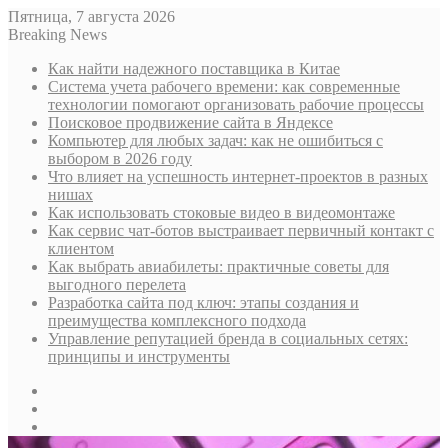
Пятница, 7 августа 2026
Breaking News
Как найти надежного поставщика в Китае
Система учета рабочего времени: как современные
технологии помогают организовать рабочие процессы
Поисковое продвижение сайта в Яндексе
Компьютер для любых задач: как не ошибиться с
выбором в 2026 году
Что влияет на успешность интернет-проектов в разных
нишах
Как использовать стоковые видео в видеомонтаже
Как сервис чат-ботов выстраивает первичный контакт с
клиентом
Как выбрать авиабилеты: практичные советы для
выгодного перелета
Разработка сайта под ключ: этапы создания и
преимущества комплексного подхода
Управление репутацией бренда в социальных сетях:
принципы и инструменты
Sidebar
Случайная
статья
Log
In