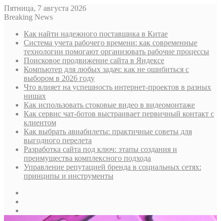
Пятница, 7 августа 2026
Breaking News
Как найти надежного поставщика в Китае
Система учета рабочего времени: как современные
технологии помогают организовать рабочие процессы
Поисковое продвижение сайта в Яндексе
Компьютер для любых задач: как не ошибиться с
выбором в 2026 году
Что влияет на успешность интернет-проектов в разных
нишах
Как использовать стоковые видео в видеомонтаже
Как сервис чат-ботов выстраивает первичный контакт с
клиентом
Как выбрать авиабилеты: практичные советы для
выгодного перелета
Разработка сайта под ключ: этапы создания и
преимущества комплексного подхода
Управление репутацией бренда в социальных сетях:
принципы и инструменты
Sidebar
Случайная
статья
Log
In