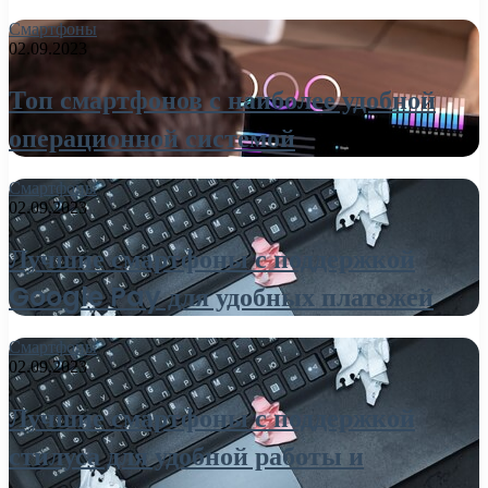
Смартфоны
02.09.2023
Топ смартфонов с наиболее удобной
операционной системой
Смартфоны
02.09.2023
Лучшие смартфоны с поддержкой
Google Pay для удобных платежей
Смартфоны
02.09.2023
Лучшие смартфоны с поддержкой
стилуса для удобной работы и