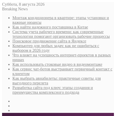
Суббота, 8 августа 2026
Breaking News
Монтаж кондиционера в квартире: этапы установки и
важные нюансы
Как найти надежного поставщика в Китае
Система учета рабочего времени: как современные
технологии помогают организовать рабочие процессы
Поисковое продвижение сайта в Яндексе
Компьютер для любых задач: как не ошибиться с
выбором в 2026 году
Что влияет на успешность интернет-проектов в разных
нишах
Как использовать стоковые видео в видеомонтаже
Как сервис чат-ботов выстраивает первичный контакт с
клиентом
Как выбрать авиабилеты: практичные советы для
выгодного перелета
Разработка сайта под ключ: этапы создания и
преимущества комплексного подхода
Sidebar
Случайная
статья
Log
In