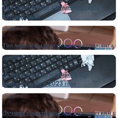
Топ смартфонов для комфортных
путешествий
Смартфоны
02.09.2023
Топ моделей для успешного стриминга
Смартфоны
02.09.2023
Лучшие модели устройств для
видеозвонков в 2023 году
Смартфоны
02.09.2023
Лучшие смартфоны для путешествий с