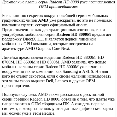
Десктопные платы серии Radeon HD 8000 уже поставляются
OEM производителям
Большинство секретов вокруг новейшей серии мобильных
графических чипов
AMD
уже раскрыты, но это не помешало
компании сделать сегодня официальный анонс.
Предназначенные как для традиционных лэптопов,
так и
ультрабуков, мобильная серия
Radeon HD 8000M
предлагает
поддержку DirectX 11.1 и является первой линейкой
мобильных GPU компании, которые построены на
архитектуре AMD Graphics Core Next.
Линейка представлена моделями Radeon HD 8800M, HD
8700M, HD 8600M и HD 8500M. AMD заявила, что новые
мобильные чипы серии Radeon HD 8000M уже взяли на
вооружения такие компании, как Samsung и ASUS. Ни для
кого не станет секретом, если о своем желании использовать
эти чипы скоро выразят Dell, Lenovo и другие OEM
производители.
Пользуясь случаем, AMD также рассказала о десктопной
серии графики Radeon HD 8000, объявив о том, что платы уже
направляются к OEM сборщикам ПК. А ожидать первые
системы, в которых используются данные графические карты
мы можем уже в этом месяце.