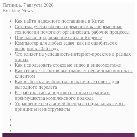
Пятница, 7 августа 2026
Breaking News
Как найти надежного поставщика в Китае
Система учета рабочего времени: как современные
технологии помогают организовать рабочие процессы
Поисковое продвижение сайта в Яндексе
Компьютер для любых задач: как не ошибиться с
выбором в 2026 году
Что влияет на успешность интернет-проектов в разных
нишах
Как использовать стоковые видео в видеомонтаже
Как сервис чат-ботов выстраивает первичный контакт с
клиентом
Как выбрать авиабилеты: практичные советы для
выгодного перелета
Разработка сайта под ключ: этапы создания и
преимущества комплексного подхода
Управление репутацией бренда в социальных сетях:
принципы и инструменты
Sidebar
Случайная
статья
Log
In