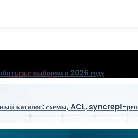
ибиться с выбором в 2026 году
й каталог: схемы, ACL, syncrepl-репл