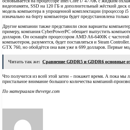
основывается на процессоре Intel Core i7 4770K с жидким охл
видеопамяти, SSD на 120 ГБ и дополнительный жёсткий диск о
модель компьютера в упрощенной комплектации (процессор i5 вм
изначально на борту компьютера будет предустановлена только
Другие компании также представили свои варианты компьютеро
примеру, компания CyberPowerPC обещает выпустить компьютер
долларов. Он оснащён процессором AMD A6-6400K с частотой 3
компьютером, разумеется, будет поставляться и Steam Controller
GTX 760, но обойдётся она вам уже в 699 долларов. Первые м
Читать так же:
Сравнение GDDR5 и GDDR6 основные от
Что получится из всей этой затеи – покажет время. А пока мы 
пристальное внимание большого количества компаний-производи
По материалам theverge.com