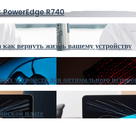
MC PowerEdge R740
 как вернуть жизнь вашему устройству
ных устройств для оптимального игрово
инской плате