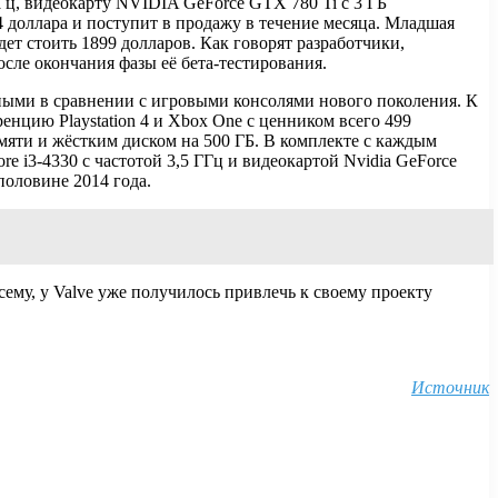
МГц, видеокарту NVIDIA GeForce GTX 780 Ti с 3 ГБ
 доллара и поступит в продажу в течение месяца. Младшая
ет стоить 1899 долларов. Как говорят разработчики,
сле окончания фазы её бета-тестирования.
бными в сравнении с игровыми консолями нового поколения. К
нцию Playstation 4 и Xbox One с ценником всего 499
яти и жёстким диском на 500 ГБ. В комплекте с каждым
ore i3-4330 с частотой 3,5 ГГц и видеокартой Nvidia GeForce
половине 2014 года.
сему, у Valve уже получилось привлечь к своему проекту
Источник