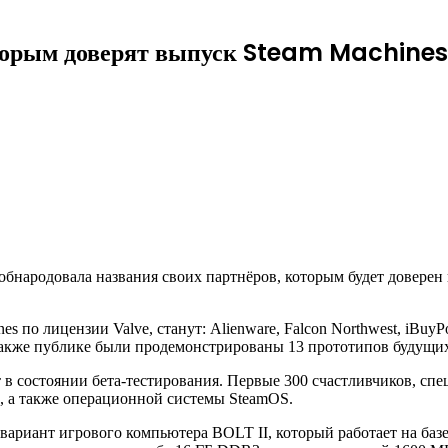
торым доверят выпуск Steam Machines
 обнародовала названия своих партнёров, которым будет довере
 по лицензии Valve, станут: Alienware, Falcon Northwest,
iBuyPo
ers. Также публике были продемонстрированы 13 прототипов будущи
 в состоянии бета-тестирования. Первые 300 счастливчиков, сп
, а также операционной системы SteamOS.
 вариант игрового компьютера BOLT II, который работает на ба