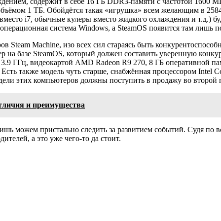
аждением, содержит в себе 16 ГБ DDR3-памяти с частотой 1600 
бъёмом 1 ТБ. Обойдётся такая «игрушка» всем желающим в 2584
есто i7, обычные кулеры вместо жидкого охлаждения и т.д.) буд
 операционная система Windows, а SteamOS появится там лишь по
в Steam Machine, изо всех сил стараясь быть конкурентоспосо
 на базе SteamOS, который должен составить уверенную конкуре
.9 ГГц, видеокартой AMD Radeon R9 270, 8 ГБ оперативной пам
. Есть также модель чуть старше, снабжённая процессором Intel C
одели этих компьютеров должны поступить в продажу во второй 
личия и преимущества
лишь можем пристально следить за развитием событий. Судя по в
телей, а это уже чего-то да стоит.