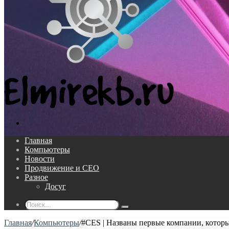
Поиск...
Главная
Компьютеры
Новости
Продвижение и СЕО
Разное
Досуг
Поиск...
Главная
/
Компьютеры
/
#CES | Названы первые компании, которы