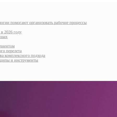
логии помогают организовать рабочие процессы
 в 2026 году
ишах
клиентом
го перелета
тва комплексного подхода
нципы и инструменты