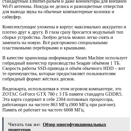
стандартный Ethernet-разъём и даже коннекторы для внешней
Wi-Fi антенны. Никуда не делись и разноцветные отверстия
для вывода звука на обычные компьютерные колонки и
сабвуфер.
Комплектующие уложены в корпус максимально аккуратно и
плотно друг к другу. В глаза сразу бросается модульный тип
сборки устройства. Любую деталь можно легко снять и
заменить на новую. Всё разгорожено специальными
пластиковыми переборками и крышками.
В качестве хранилища информации Steam Machine использует
гибридный винчестер производства Seagate объёмом 1 ТБ.
Скорость работы SSD-привода и объём обычного HDD – вот
те преимущества, которые предоставляет пользователям
гибридный формат жёстких дисков.
Видеокарта, используемая в этом игровом компьютере, это
ZOTAC GeForce GTX 780 с 3 ГБ памяти стандарта GDDR5.
Эта карта содержит в себе 2304 потоковых процессора,
работающих на частоте 863 МГц (900 МГц при разгоне).
Память её работает на частоте 6008 МГц.
Читать так же:
Обзор многофункциональных
принтеров