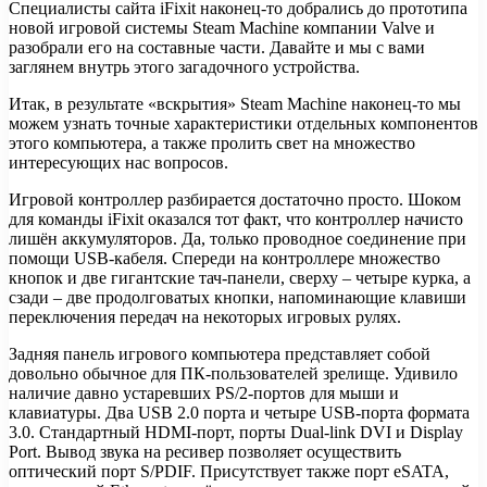
Специалисты сайта iFixit наконец-то добрались до прототипа
новой игровой системы Steam Machine компании Valve и
разобрали его на составные части. Давайте и мы с вами
заглянем внутрь этого загадочного устройства.
Итак, в результате «вскрытия» Steam Machine наконец-то мы
можем узнать
точные характеристики отдельных компонентов
этого компьютера, а также пролить свет на множество
интересующих нас вопросов.
Игровой контроллер разбирается достаточно просто. Шоком
для команды iFixit оказался тот факт, что контроллер начисто
лишён аккумуляторов. Да, только проводное соединение при
помощи USB-кабеля. Спереди на контроллере множество
кнопок и две гигантские тач-панели, сверху – четыре курка, а
сзади – две продолговатых кнопки, напоминающие клавиши
переключения передач на некоторых игровых рулях.
Задняя панель игрового компьютера представляет собой
довольно обычное для ПК-пользователей зрелище. Удивило
наличие давно устаревших PS/2-портов для мыши и
клавиатуры. Два USB 2.0 порта и четыре USB-порта формата
3.0. Стандартный HDMI-порт, порты Dual-link DVI и Display
Port. Вывод звука на ресивер позволяет осуществить
оптический порт S/PDIF. Присутствует также порт eSATA,