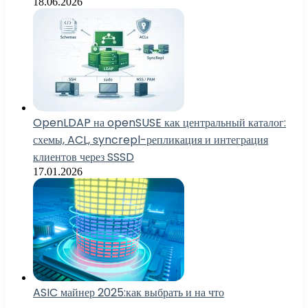
18.06.2026
OpenLDAP на openSUSE как центральный каталог:
схемы, ACL, syncrepl-репликация и интеграция
клиентов через SSSD
17.01.2026
ASIC майнер 2025:как выбрать и на что