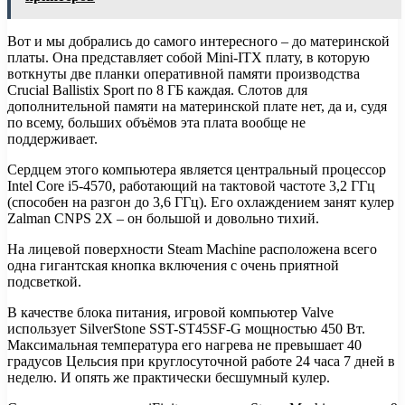
Вот и мы добрались до самого интересного – до материнской
платы. Она представляет собой Mini-ITX плату, в которую
воткнуты две планки оперативной памяти производства
Crucial Ballistix Sport по 8 ГБ каждая. Слотов для
дополнительной памяти на материнской плате нет, да и, судя
по всему, больших объёмов эта плата вообще не
поддерживает.
Сердцем этого компьютера является центральный процессор
Intel Core i5-4570, работающий на тактовой частоте 3,2 ГГц
(способен на разгон до 3,6 ГГц). Его охлаждением занят кулер
Zalman CNPS 2X – он большой и довольно тихий.
На лицевой поверхности Steam Machine расположена всего
одна гигантская кнопка включения с очень приятной
подсветкой.
В качестве блока питания, игровой компьютер Valve
использует SilverStone SST-ST45SF-G мощностью 450 Вт.
Максимальная температура его нагрева не превышает 40
градусов Цельсия при круглосуточной работе 24 часа 7 дней в
неделю. И опять же практически бесшумный кулер.