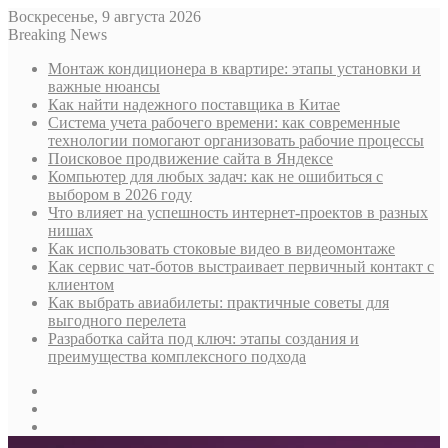
Воскресенье, 9 августа 2026
Breaking News
Монтаж кондиционера в квартире: этапы установки и
важные нюансы
Как найти надежного поставщика в Китае
Система учета рабочего времени: как современные
технологии помогают организовать рабочие процессы
Поисковое продвижение сайта в Яндексе
Компьютер для любых задач: как не ошибиться с
выбором в 2026 году
Что влияет на успешность интернет-проектов в разных
нишах
Как использовать стоковые видео в видеомонтаже
Как сервис чат-ботов выстраивает первичный контакт с
клиентом
Как выбрать авиабилеты: практичные советы для
выгодного перелета
Разработка сайта под ключ: этапы создания и
преимущества комплексного подхода
Sidebar
Случайная
статья
Log
In