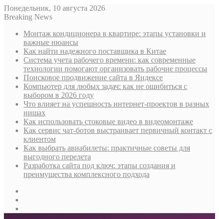
Понедельник, 10 августа 2026
Breaking News
Монтаж кондиционера в квартире: этапы установки и
важные нюансы
Как найти надежного поставщика в Китае
Система учета рабочего времени: как современные
технологии помогают организовать рабочие процессы
Поисковое продвижение сайта в Яндексе
Компьютер для любых задач: как не ошибиться с
выбором в 2026 году
Что влияет на успешность интернет-проектов в разных
нишах
Как использовать стоковые видео в видеомонтаже
Как сервис чат-ботов выстраивает первичный контакт с
клиентом
Как выбрать авиабилеты: практичные советы для
выгодного перелета
Разработка сайта под ключ: этапы создания и
преимущества комплексного подхода
Sidebar
Случайная
статья
Log
In