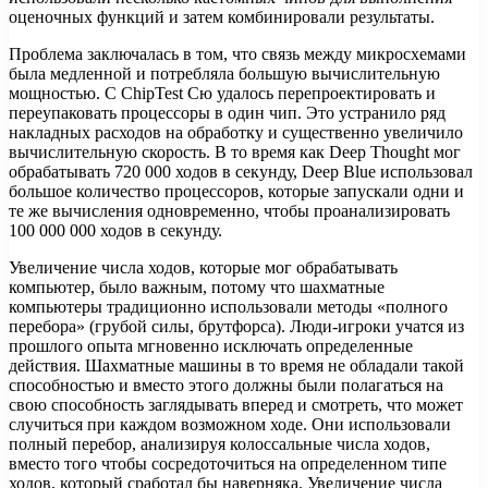
оценочных функций и затем комбинировали результаты.
Проблема заключалась в том, что связь между микросхемами
была медленной и потребляла большую вычислительную
мощностью. С ChipTest Сю удалось перепроектировать и
переупаковать процессоры в один чип. Это устранило ряд
накладных расходов на обработку и существенно увеличило
вычислительную скорость. В то время как Deep Thought мог
обрабатывать 720 000 ходов в секунду, Deep Blue использовал
большое количество процессоров, которые запускали одни и
те же вычисления одновременно, чтобы проанализировать
100 000 000 ходов в секунду.
Увеличение числа ходов, которые мог обрабатывать
компьютер, было важным, потому что шахматные
компьютеры традиционно использовали методы «полного
перебора» (грубой силы, брутфорса). Люди-игроки учатся из
прошлого опыта мгновенно исключать определенные
действия. Шахматные машины в то время не обладали такой
способностью и вместо этого должны были полагаться на
свою способность заглядывать вперед и смотреть, что может
случиться при каждом возможном ходе. Они использовали
полный перебор, анализируя колоссальные числа ходов,
вместо того чтобы сосредоточиться на определенном типе
ходов, который сработал бы наверняка. Увеличение числа