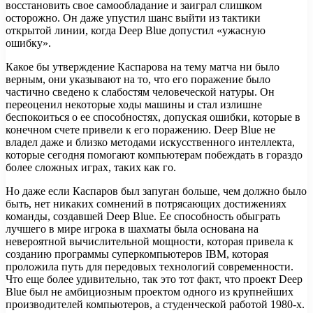
восстановить свое самообладание и заиграл слишком
осторожно. Он даже упустил шанс выйти из тактики
открытой линии, когда Deep Blue допустил «ужасную
ошибку».
Какое бы утверждение Каспарова на тему матча ни было
верным, они указывают на то, что его поражение было
частично сведено к слабостям человеческой натуры. Он
переоценил некоторые ходы машины и стал излишне
беспокоиться о ее способностях, допуская ошибки, которые в
конечном счете привели к его поражению. Deep Blue не
владел даже и близко методами искусственного интеллекта,
которые сегодня помогают компьютерам побеждать в гораздо
более сложных играх, таких как го.
Но даже если Каспаров был запуган больше, чем должно было
быть, нет никаких сомнений в потрясающих достижениях
команды, создавшей Deep Blue. Ее способность обыграть
лучшего в мире игрока в шахматы была основана на
невероятной вычислительной мощности, которая привела к
созданию программы суперкомпьютеров IBM, которая
проложила путь для передовых технологий современности.
Что еще более удивительно, так это тот факт, что проект Deep
Blue был не амбициозным проектом одного из крупнейших
производителей компьютеров, а студенческой работой 1980-х.