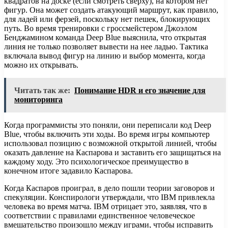
квадратов на доске (если смотреть сверху), на котором нет
фигур. Она может создать атакующий маршрут, как правило,
для ладей или ферзей, поскольку нет пешек, блокирующих
путь. Во время тренировки с гроссмейстером Джоэлом
Бенджамином команда Deep Blue выяснила, что открытая
линия не только позволяет вывести на нее ладью. Тактика
включала вывод фигур на линию и выбор момента, когда
можно их открывать.
Читать так же:
Понимание HDR и его значение для
мониторинга
Когда программисты это поняли, они переписали код Deep
Blue, чтобы включить эти ходы. Во время игры компьютер
использовал позицию с возможной открытой линией, чтобы
оказать давление на Каспарова и заставить его защищаться на
каждому ходу. Это психологическое преимущество в
конечном итоге задавило Каспарова.
Когда Каспаров проиграл, в дело пошли теории заговоров и
спекуляции. Конспирологи утверждали, что IBM привлекла
человека во время матча. IBM отрицает это, заявляя, что в
соответствии с правилами единственное человеческое
вмешательство произошло между играми, чтобы исправить