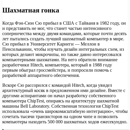
Шахматная гонка
Когда Фэн-Сюн Сю прибыл в США с Тайваня в 1982 году, он
и представить не мог, что станет частью интенсивного
соперничества между двумя командами, которые почти десять
лет пытались создать лучший шахматный компьютер в мире.
Сю прибыл в Университет Карнеги — Меллон в
Пенсильвании, чтобы изучать дизайн интегральных схем, из
которых делают микрочипы, но также давно интересовался
компьютерными шахматами. На него обратили внимание
разработчики Hitech, компьютера, который в 1988 году
первым обыграл гроссмейстера, и попросили помочь с
разработкой аппаратного обеспечения.
Вскоре Сю рассорился с командой Hitech, когда увидел
архитектурный косяк в предложенном ими дизайне. Вместе с
другими аспирантами он начал разработку собственного
компьютера ChipTest, опираясь на архитектуру шахматной
машины Bell Laboratory. Собственная технология ChipTest
использовала «очень широкомасштабную интеграцию», чтобы
сочетать тысячи транзисторов на одном чипе и позволить
компьютеры находить 500 000 шахматных ходов ежесекундно.