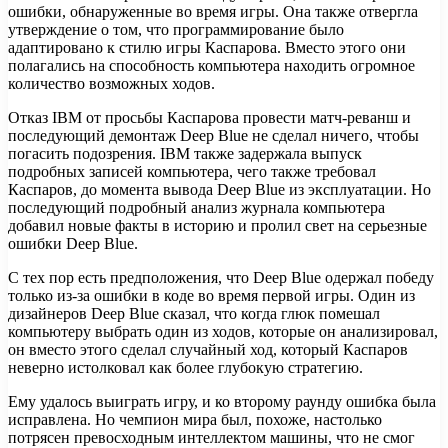
ошибки, обнаруженные во время игры. Она также отвергла
утверждение о том, что программирование было
адаптировано к стилю игры Каспарова. Вместо этого они
полагались на способность компьютера находить огромное
количество возможных ходов.
Отказ IBM от просьбы Каспарова провести матч-реванш и
последующий демонтаж Deep Blue не сделал ничего, чтобы
погасить подозрения. IBM также задержала выпуск
подробных записей компьютера, чего также требовал
Каспаров, до момента вывода Deep Blue из эксплуатации. Но
последующий подробный анализ журнала компьютера
добавил новые факты в историю и пролил свет на серьезные
ошибки Deep Blue.
С тех пор есть предположения, что Deep Blue одержал победу
только из-за ошибки в коде во время первой игры. Один из
дизайнеров Deep Blue сказал, что когда глюк помешал
компьютеру выбрать один из ходов, которые он анализировал,
он вместо этого сделал случайный ход, который Каспаров
неверно истолковал как более глубокую стратегию.
Ему удалось выиграть игру, и ко второму раунду ошибка была
исправлена. Но чемпион мира был, похоже, настолько
потрясен превосходным интеллектом машины, что не смог