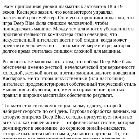
Эхом припоминая уловки шахматных автоматов 18 и 19
веков, Каспаров заявил, что компьютером управлял
настоящий гроссмейстер. Он и его сторонники полагали, что
игра Deep Blue была слишком человечной, чтобы
принадлежать машине. Между тем для многих убежденных в
производительности компьютера стало очевидно, что
искусственный интеллект достиг той стадии, когда может
превзойти человечество — по крайней мере в игре, которая
долгое время считалась слишком сложной для машины.
Реальность же заключалась в том, что победа Deep Blue была
обеспечена именно жесткой, нечеловеческой приверженности
холодной, жесткой логике против эмоционального поведения
Каспарова. Не то чтобы искусственный (или настоящий)
интеллект продемонстрировал собственный творческий стиль
мышления и обучения, нет, именно применение простых
правил в широких масштабах обеспечило результат.
Тот матч стал сигналом к социальному сдвигу, который
набирает скорость по сей день. Глубокая обработка данных, на
которую опирался Deep Blue, сегодня присутствует почти во
всех уголках нашей жизни — от финансовых систем, которые
доминируют в экономике, до сервисов онлайн-знакомств,
которые пытаются найти нам идеального партнера. То, что