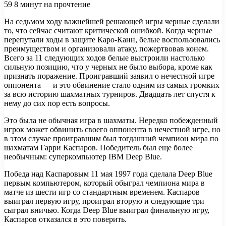
59
8 минут на прочтение
На седьмом ходу важнейшей решающей игры черные сделали
то, что сейчас считают критической ошибкой. Когда черные
перепутали ходы в защите Каро-Канн, белые воспользовались
преимуществом и организовали атаку, пожертвовав конем.
Всего за 11 следующих ходов белые выстроили
настолько
сильную позицию, что у черных не было выбора, кроме как
признать поражение. Проигравший заявил о нечестной игре
оппонента — и это обвинение стало одним из самых громких
за всю историю шахматных турниров. Двадцать лет спустя к
нему до сих пор есть вопросы.
Это была не обычная игра в шахматы. Нередко побежденный
игрок может обвинить своего оппонента в нечестной игре, но
в этом случае проигравшим был тогдашний чемпион мира по
шахматам Гарри Каспаров. Победитель был еще более
необычным: суперкомпьютер IBM Deep Blue.
Победа над Каспаровым 11 мая 1997 года сделала Deep Blue
первым компьютером, который обыграл чемпиона мира в
матче из шести игр со стандартным временем. Каспаров
выиграл первую игру, проиграл вторую и следующие три
сыграл вничью. Когда Deep Blue выиграл финальную игру,
Каспаров отказался в это поверить.