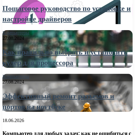
Пошаговое руководство по установке и
настройке драйверов
Компьютеры
27.08.2024
Как правильно выбрать и установить
кулер для процессора
Компьютеры
27.08.2024
Эффективный ремонт разъемов и
портов на ноутбуке
18.06.2026
Компьютер для любых задач: как не ошибиться с