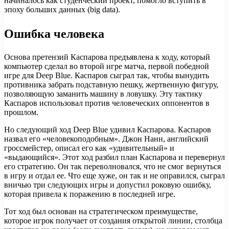
начиналось как студенческий проект, помогло вступить в
эпоху больших данных (big data).
Ошибка человека
Основа претензий Каспарова предъявлена к ходу, который
компьютер сделал во второй игре матча, первой победной
игре для Deep Blue. Каспаров сыграл так, чтобы вынудить
противника забрать подставную пешку, жертвенную фигуру,
позволяющую заманить машину в ловушку. Эту тактику
Каспаров использовал против человеческих оппонентов в
прошлом.
Но следующий ход Deep Blue удивил Каспарова. Каспаров
назвал его «человекоподобным». Джон Нанн, английский
гроссмейстер, описал его как «удивительный» и
«выдающийся». Этот ход разбил план Каспарова и перевернул
его стратегию. Он так переволновался, что не смог вернуться
в игру и отдал ее. Что еще хуже, он так и не оправился, сыграл
вничью три следующих игры и допустил роковую ошибку,
которая привела к поражению в последней игре.
Тот ход был основан на стратегическом преимуществе,
которое игрок получает от создания открытой линии, столбца