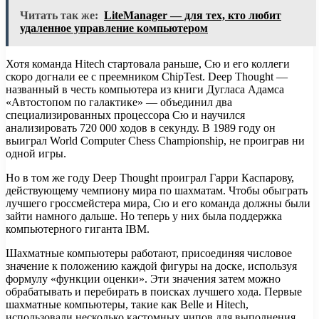
Читать так же:
LiteManager — для тех, кто любит
удаленное управление компьютером
Хотя команда Hitech стартовала раньше, Сю и его коллеги
скоро догнали ее с преемником ChipTest. Deep Thought —
названный в честь компьютера из книги Дугласа Адамса
«Автостопом по галактике» — объединил два
специализированных процессора Сю и научился
анализировать 720 000 ходов в секунду. В 1989 году он
выиграл World Computer Chess Championship, не проиграв ни
одной игры.
Но в том же году Deep Thought проиграл Гарри Каспарову,
действующему чемпиону мира по шахматам. Чтобы обыграть
лучшего гроссмейстера мира, Сю и его команда должны были
зайти намного дальше. Но теперь у них была поддержка
компьютерного гиганта IBM.
Шахматные компьютеры работают, присоединяя числовое
значение к положению каждой фигуры на доске, используя
формулу «функции оценки». Эти значения затем можно
обрабатывать и перебирать в поисках лучшего хода. Первые
шахматные компьютеры, такие как Belle и Hitech,
использовали несколько кастомных чипов для выполнения