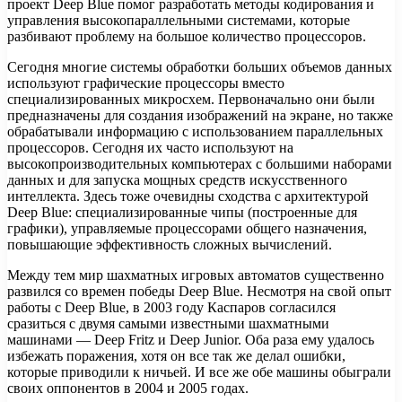
проект Deep Blue помог разработать методы кодирования и
управления высокопараллельными системами, которые
разбивают проблему на большое количество процессоров.
Сегодня многие системы обработки больших объемов данных
используют графические процессоры вместо
специализированных микросхем. Первоначально они были
предназначены для создания изображений на экране, но также
обрабатывали информацию с использованием параллельных
процессоров. Сегодня их часто используют на
высокопроизводительных компьютерах с большими наборами
данных и для запуска мощных средств искусственного
интеллекта. Здесь тоже очевидны сходства с архитектурой
Deep Blue: специализированные чипы (построенные для
графики), управляемые процессорами общего назначения,
повышающие эффективность сложных вычислений.
Между тем мир шахматных игровых автоматов существенно
развился со времен победы Deep Blue. Несмотря на свой опыт
работы с Deep Blue, в 2003 году Каспаров согласился
сразиться с двумя самыми известными шахматными
машинами — Deep Fritz и Deep Junior. Оба раза ему удалось
избежать поражения, хотя он все так же делал ошибки,
которые приводили к ничьей. И все же обе машины обыграли
своих оппонентов в 2004 и 2005 годах.