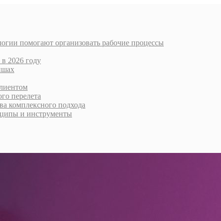
логии помогают организовать рабочие процессы
 в 2026 году
ишах
клиентом
го перелета
тва комплексного подхода
нципы и инструменты