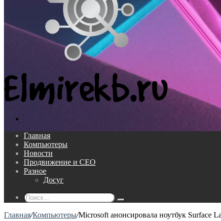
Поиск...
Главная
Компьютеры
Новости
Продвижение и СЕО
Разное
Досуг
Поиск...
Главная
/
Компьютеры
/
Microsoft анонсировала ноутбук Surface 