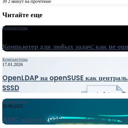
39
2 минут на прочтение
Читайте еще
Компьютеры
18.06.2026
Компьютер для любых задач: как не ош
Компьютеры
17.01.2026
OpenLDAP на openSUSE как центральны
SSSD
Компьютеры
05.09.2025
ASIC майнер 2025:как выбрать и на чт