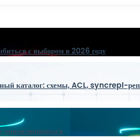
ибиться с выбором в 2026 году
й каталог: схемы, ACL, syncrepl-репл
о ориентироваться