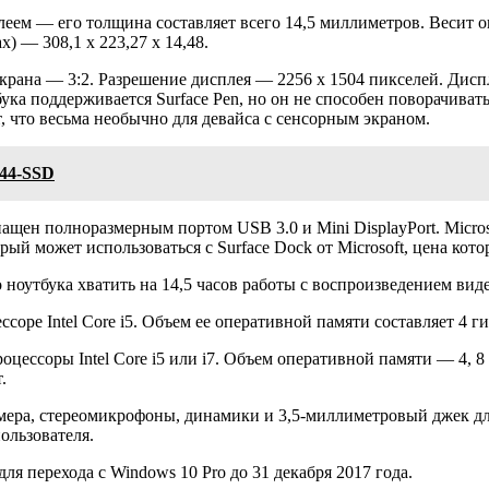
еем — его толщина составляет всего 14,5 миллиметров. Весит он 
) — 308,1 x 223,27 x 14,48.
экрана — 3:2. Разрешение дисплея — 2256 x 1504 пикселей. Дисп
а поддерживается Surface Pen, но он не способен поворачивать
, что весьма необычно для девайса с сенсорным экраном.
544-SSD
щен полноразмерным портом USB 3.0 и Mini DisplayPort. Micros
рый может использоваться с Surface Dock от Microsoft, цена ко
ого ноутбука хватить на 14,5 часов работы с воспроизведением 
соре Intel Core i5. Объем ее оперативной памяти составляет 4 г
цессоры Intel Core i5 или i7. Объем оперативной памяти — 4, 8 
.
ера, стереомикрофоны, динамики и 3,5-миллиметровый джек дл
ользователя.
я перехода с Windows 10 Pro до 31 декабря 2017 года.