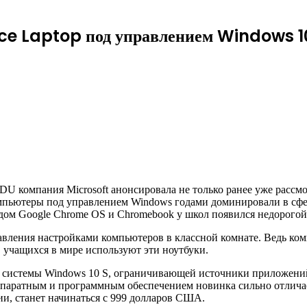
ace Laptop под управлением Windows 1
DU компания Microsoft анонсировала не только ранее уже рассм
Компьютеры под управлением Windows годами доминировали в сф
одом Google Chrome OS и Chromebook у школ появился недорогой
равления настройками компьютеров в классной комнате. Ведь к
в учащихся в мире используют эти ноутбуки.
й системы Windows 10 S, ограничивающей источники приложений
аратным и программным обеспечением новинка сильно отличаетс
ии, станет начинаться с 999 долларов США.