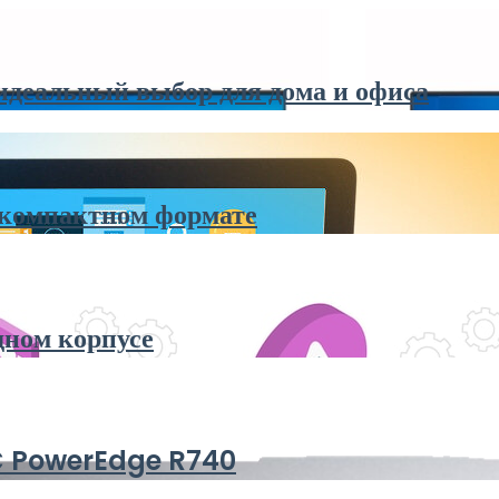
идеальный выбор для дома и офиса
 компактном формате
дном корпусе
MC PowerEdge R740