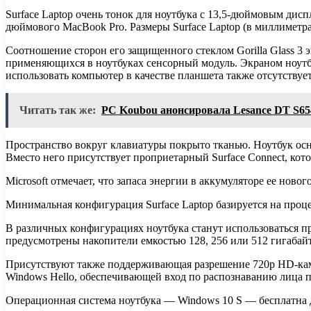
Surface Laptop очень тонок для ноутбука с 13,5-дюймовым диспл
дюймового MacBook Pro. Размеры Surface Laptop (в миллиметрах
Соотношение сторон его защищенного стеклом Gorilla Glass 3 
применяющихся в ноутбуках сенсорный модуль. Экраном ноутбук
использовать компьютер в качестве планшета также отсутствует
Читать так же:
PC Koubou анонсировала Lesance DT S6
Пространство вокруг клавиатуры покрыто тканью. Ноутбук осна
Вместо него присутствует проприетарный Surface Connect, кото
Microsoft отмечает, что запаса энергии в аккумуляторе ее нов
Минимальная конфигурация Surface Laptop базируется на процес
В различных конфигурациях ноутбука станут использоваться про
предусмотрены накопители емкостью 128, 256 или 512 гигабайт
Присутствуют также поддерживающая разрешение 720p HD-кам
Windows Hello, обеспечивающей вход по распознаванию лица п
Операционная система ноутбука — Windows 10 S — бесплатна дл