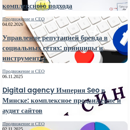
комплексного подхода
Продвижение и СЕО
04.02.2026
Управление репутацией бренда в
социальных сетях: принципы и
инструменты
Продвижение и СЕО
06.11.2025
Digital agency Империя Seo в
Минске: комплексное продвижение и
аудит сайтов
Продвижение и СЕО
02.11.2025