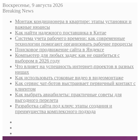
Воскресенье, 9 августа 2026
Breaking News
Монтаж кондиционера в квартире: этапы установки и
важные нюансы
Как найти надежного поставщика в Китае
Система учета рабочего времени: как современные
технологии помогают организовать рабочие процессы
Поисковое продвижение сайта в Яндексе
Компьютер для любых задач: как не ошибиться с
выбором в 2026 году
Что влияет на успешность интернет-проектов в разных
нишах
Как использовать стоковые видео в видеомонтаже
Как сервис чат-ботов выстраивает первичный контакт с
клиентом
Как выбрать авиабилеты: практичные советы для
выгодного перелета
Разработка сайта под ключ: этапы создания и
преимущества комплексного подхода
Sidebar
Случайная
статья
Log
In