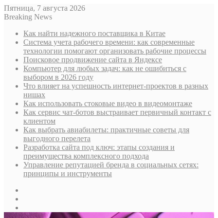
Пятница, 7 августа 2026
Breaking News
Как найти надежного поставщика в Китае
Система учета рабочего времени: как современные
технологии помогают организовать рабочие процессы
Поисковое продвижение сайта в Яндексе
Компьютер для любых задач: как не ошибиться с
выбором в 2026 году
Что влияет на успешность интернет-проектов в разных
нишах
Как использовать стоковые видео в видеомонтаже
Как сервис чат-ботов выстраивает первичный контакт с
клиентом
Как выбрать авиабилеты: практичные советы для
выгодного перелета
Разработка сайта под ключ: этапы создания и
преимущества комплексного подхода
Управление репутацией бренда в социальных сетях:
принципы и инструменты
Sidebar
Случайная
статья
Log
In