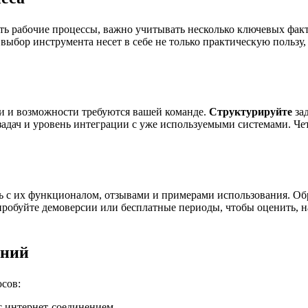
ь рабочие процессы, важно учитывать несколько ключевых факт
выбор инструмента несет в себе не только практическую польз
ии и возможности требуются вашей команде.
Структурируйте
зад
 задач и уровень интеграции с уже используемыми системами. 
 с их функционалом, отзывами и примерами использования. Обр
обуйте демоверсии или бесплатные периоды, чтобы оценить, на
ений
сов:
с интернет-соединением.