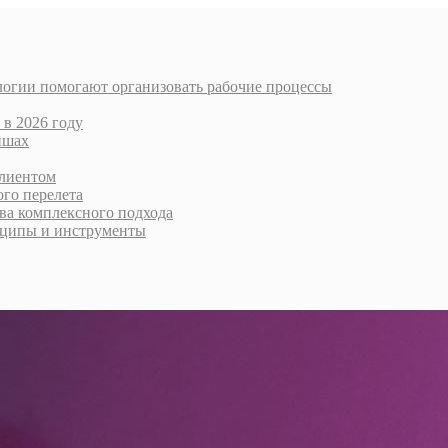
логии помогают организовать рабочие процессы
 в 2026 году
ишах
клиентом
го перелета
тва комплексного подхода
нципы и инструменты