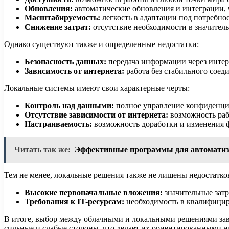
Обновления:
автоматические обновления и интеграции,
Масштабируемость:
легкость в адаптации под потребно
Снижение затрат:
отсутствие необходимости в значител
Однако существуют также и определенные недостатки:
Безопасность данных:
передача информации через интер
Зависимость от интернета:
работа без стабильного соед
Локальные системы имеют свои характерные черты:
Контроль над данными:
полное управление конфиденци
Отсутствие зависимости от интернета:
возможность раб
Настраиваемость:
возможность доработки и изменения 
Читать так же:
Эффективные программы для автоматиза
Тем не менее, локальные решения также не лишены недостатко
Высокие первоначальные вложения:
значительные затр
Требования к IT-ресурсам:
необходимость в квалифицир
В итоге, выбор между облачными и локальными решениями зав
сильные и слабые стороны, что делает их ориентированными н