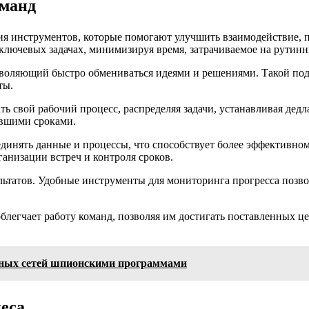
оманд
я инструментов, которые помогают улучшить взаимодействие, п
 ключевых задачах, минимизируя время, затрачиваемое на рутин
зволяющий быстро обмениваться идеями и решениями. Такой под
ты.
 свой рабочий процесс, распределяя задачи, устанавливая дедла
авшими сроками.
единять данные и процессы, что способствует более эффективн
анизации встреч и контроля сроков.
льтатов. Удобные инструменты для мониторинга прогресса позво
блегчает работу команд, позволяя им достигать поставленных 
рных сетей шпионскими программами
неса