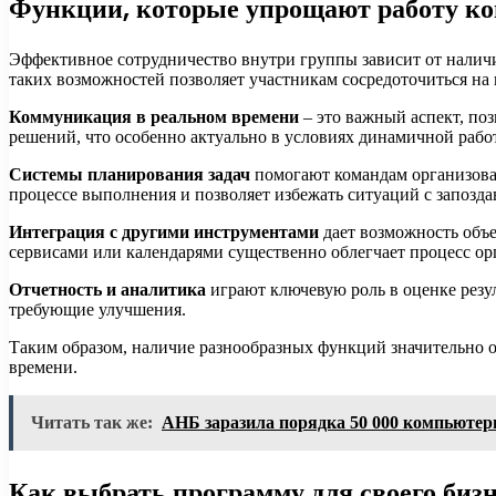
Функции, которые упрощают работу к
Эффективное сотрудничество внутри группы зависит от наличи
таких возможностей позволяет участникам сосредоточиться на
Коммуникация в реальном времени
– это важный аспект, по
решений, что особенно актуально в условиях динамичной рабо
Системы планирования задач
помогают командам организовать
процессе выполнения и позволяет избежать ситуаций с запозд
Интеграция с другими инструментами
дает возможность объ
сервисами или календарями существенно облегчает процесс орг
Отчетность и аналитика
играют ключевую роль в оценке резу
требующие улучшения.
Таким образом, наличие разнообразных функций значительно о
времени.
Читать так же:
АНБ заразила порядка 50 000 компьюте
Как выбрать программу для своего биз