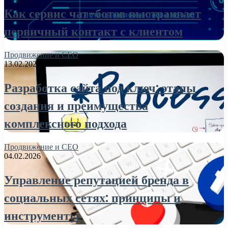
Как сервис чат-ботов выстраивает
первичный контакт с клиентом
Продвижение и СЕО
13.02.2026
Разработка сайта под ключ: этапы
создания и преимущества
комплексного подхода
Продвижение и СЕО
04.02.2026
Управление репутацией бренда в
социальных сетях: принципы и
инструменты